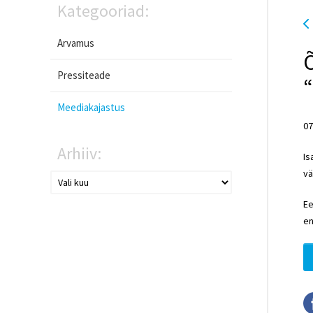
Kategooriad:
Arvamus
Õ
Pressiteade
“
Meediakajastus
07
Arhiiv:
Is
vä
Ee
en