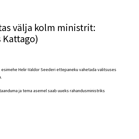
as välja kolm ministrit:
s Kattago)
na esimehe Helir-Valdor Seederi ettepaneku vahetada valitsuses
a.
i taanduma ja tema asemel saab uueks rahandusministriks