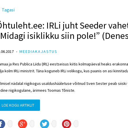
Tagasi
htuleht.ee: IRLi juht Seeder vahet
Midagi isiklikku siin pole!” (Dene
.06.2017
MEEDIAKAJASTUS
amaa ja Res Publica Liidu (IRL) eestseisus kiitis kolmapäeval heaks erakon
lja kolm IRLi ministrit. Täna koguneb IRLi volikogu, kus paanis on asi kinnitad
lmisel nädalal riigikogus usaldushääletuse võitnud Sven Sester peab siisk
dine riigikogulane, ärimees Toomas Tõniste.
LOE KOGU ARTIKLIT