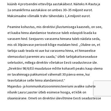
küünib 4 protsendini ettevõtja aastakäibest. Näiteks K-Rauta ja
1a omanikfirma aastakäive on umbes 30–35 miljonit eurot.
Maksimaalne võimalik trahv tähendaks 1,4 miljonit eurot.
Peamine kohustus, mis direktiivi jõustumisega kaasneb, on see,
et kauba hinna alandamise teatesse tuleb edaspidi lisada ka
varasem hind. Seejuures varasema hinnana tuleb näidata seda,
mis oli 30päevase perioodi kõige madalam hind. „Oluline on, et
tarbija saab teada nii uue kui varasema hinna, et hinnaeelise
olemasolust paremini aru saada,“ ütleb tarbijakaitseseaduse
seletuskiri, millega direktiiv võetakse Eesti seadustesse üle.
„Direktiivi 98/6/EÜ muudatuse mõtte kohaselt peaks kaup olema
nn tavahinnaga pakkumisel vähemalt 30 päeva enne, kui
teavitatakse selle hinna alandamisest.“
Majandus- ja kommunikatsiooniministeeriumi avalike suhete
nõunik Laura Laaster ütleb esimese hooga, et kõik on
plaanipärane. Ometi on direktiivi ülevõtmine Eesti seadustesse
veninud. 28. novembriks pidanuks tarbijakaitseseaduse
muudatused olema riigikogus läbinud kolm lugemist, president