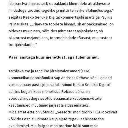
läbipaistvat hinnastust, et pakkuda klientidele atraktiivsete
hindadega tooteid tegelike ja mitte tehislike allahindlustega,“
selgitas Kesko Senukai Digital kommertsjuhi asetäitja Paulius
Palinauskas. „Erinevate toodete hinnad, sh eripakkumised, on
pidevas muutuses, sõltudes mitmetest asjaoludest, sh
olukorrast majanduses, toormehindade tõusust, muutustest
tootjahindades.“
Paari aastaga kuus menetlust, aga tulemus null
Tarbijakaitse ja tehnilise järelevalve ameti (TTJA)
kommunikatsiooninõuniku Aap Andreas Rebase sõnul on nad
viimase paari aasta jooksul läbi viinud Kesko Senukai Digitali
suhtes koguni kuus menetlust. Rebase sõnul on
soodushindadega seotud ebaausate kauplemisvõtete
kasutamised muutunud järjest laialdasemateks.
Mida amet ette on võtnud? „Seetõttu monitoorib TTJA jooksvalt
kõikide Eesti suurimate kauplejate tegevust hinnateabe
avaldamisel. Muu hulgas monitoorime kõiki suurimaid