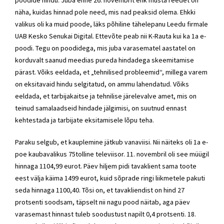
näha, kuidas hinnad pole need, mis nad peaksid olema. Ehkki
valikus oli ka muid poode, läks põhiline tähelepanu Leedu firmale
UAB Kesko Senukai Digital. Ettevõte peab nii K-Rauta kui ka 1a e-
poodi. Tegu on poodidega, mis juba varasematel aastatel on
korduvalt saanud meedias pureda hindadega skeemitamise
pärast. Võiks eeldada, et „tehnilised probleemid“, millega varem
on eksitavaid hindu selgitatud, on ammu lahendatud. Võiks
eeldada, et tarbijakaitse ja tehnilise järelevalve amet, mis on
teinud samalaadseid hindade jälgimisi, on suutnud ennast
kehtestada ja tarbijate eksitamisele lõpu teha.
Paraku selgub, et kauplemine jätkub vanaviisi. Nii näiteks oli 1a e-
poe kaubavalikus 75tolline televiisor. 11. novembril oli see müügil
hinnaga 1104,99 eurot. Päev hiljem pidi tavaklient sama toote
eest välja käima 1499 eurot, kuid sõprade ringi liikmetele pakuti
seda hinnaga 1100,40. Tõsi on, et tavakliendist on hind 27
protsenti soodsam, täpselt nii nagu pood näitab, aga päev
varasemast hinnast tuleb soodustust napilt 0,4 protsenti. 18.