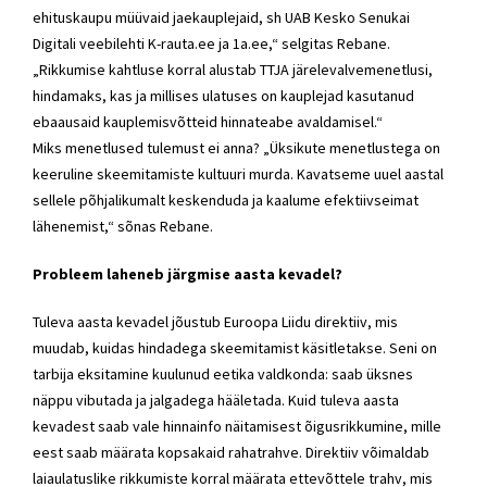
ehituskaupu müüvaid jaekauplejaid, sh UAB Kesko Senukai
Digitali veebilehti K-rauta.ee ja 1a.ee,“ selgitas Rebane.
„Rikkumise kahtluse korral alustab TTJA järelevalvemenetlusi,
hindamaks, kas ja millises ulatuses on kauplejad kasutanud
ebaausaid kauplemisvõtteid hinnateabe avaldamisel.“
Miks menetlused tulemust ei anna? „Üksikute menetlustega on
keeruline skeemitamiste kultuuri murda. Kavatseme uuel aastal
sellele põhjalikumalt keskenduda ja kaalume efektiivseimat
lähenemist,“ sõnas Rebane.
Probleem laheneb järgmise aasta kevadel?
Tuleva aasta kevadel jõustub Euroopa Liidu direktiiv, mis
muudab, kuidas hindadega skeemitamist käsitletakse. Seni on
tarbija eksitamine kuulunud eetika valdkonda: saab üksnes
näppu vibutada ja jalgadega hääletada. Kuid tuleva aasta
kevadest saab vale hinnainfo näitamisest õigusrikkumine, mille
eest saab määrata kopsakaid rahatrahve. Direktiiv võimaldab
laiaulatuslike rikkumiste korral määrata ettevõttele trahv, mis