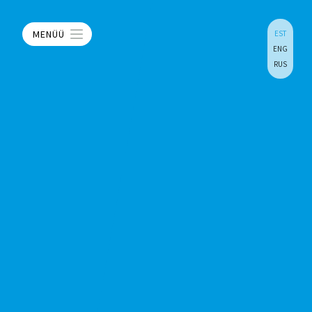
MENÜÜ
EST
ENG
RUS