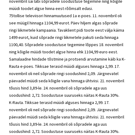
novembril sai läbi sõpradele soodustuse tegemine ning kõigile
müüdi toodet algse hinna eest rõõmsalt edasi.
75tollise televiisori hinnamuutused 1a e-poes. 11. novembril oli
see müügil hinnaga 1104,99 eurot. Päev hiljem algas sõprade
ringi liikmetele kampaania. Tavaklient pidi toote eest välja käima
1499 eurot, kuid sõprade ringi liikmetele pakuti seda hinnaga
1100,40. Sõpradele soodustuse tegemine lõppes 18. novembril
ning kõigile müüdi toodet algse hinna ehk 1104,99 euro eest.
Samalaadne hindade tõstmine ja protsendi arvutamine käib ka K-
Rauta e-poes. Tikksae terasid müüdi alguses hinnaga 2,99. 17.
novembril oli neil sõprade ringi soodushind 2,09. Järgnevatel
päevadel müüdi seda kõigile vana hinnaga ühtviisi. 21. novembril
tõusis hind 3,89-le. 24. novembril oli sõpradele aga uus
soodushind: 2,72. Soodustuse suuruseks näitas K-Rauta 30%.
K-Rauta. Tikksae terasid müüdi alguses hinnaga 2,99. 17.
novembril oli neil sõprade ringi soodushind 2,09. Järgnevatel
päevadel müüdi seda kõigile vana hinnaga ühtviisi. 21. novembril
tõusis hind 3,89-le. 24. novembril oli sõpradele aga uus
soodushind: 2,72. Soodustuse suuruseks näitas K-Rauta 30%.