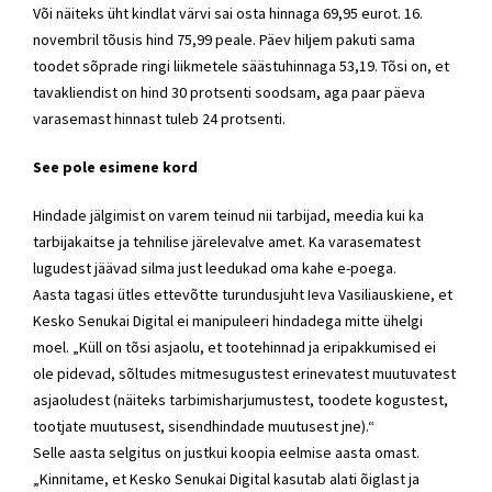
Või näiteks üht kindlat värvi sai osta hinnaga 69,95 eurot. 16.
novembril tõusis hind 75,99 peale. Päev hiljem pakuti sama
toodet sõprade ringi liikmetele säästuhinnaga 53,19. Tõsi on, et
tavakliendist on hind 30 protsenti soodsam, aga paar päeva
varasemast hinnast tuleb 24 protsenti.
See pole esimene kord
Hindade jälgimist on varem teinud nii tarbijad, meedia kui ka
tarbijakaitse ja tehnilise järelevalve amet. Ka varasematest
lugudest jäävad silma just leedukad oma kahe e-poega.
Aasta tagasi ütles ettevõtte turundusjuht Ieva Vasiliauskiene, et
Kesko Senukai Digital ei manipuleeri hindadega mitte ühelgi
moel. „Küll on tõsi asjaolu, et tootehinnad ja eripakkumised ei
ole pidevad, sõltudes mitmesugustest erinevatest muutuvatest
asjaoludest (näiteks tarbimisharjumustest, toodete kogustest,
tootjate muutusest, sisendhindade muutusest jne).“
Selle aasta selgitus on justkui koopia eelmise aasta omast.
„Kinnitame, et Kesko Senukai Digital kasutab alati õiglast ja