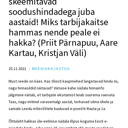
skeemitavad
soodushindadega juba
aastaid! Miks tarbijakaitse
hammas nende peale ei
hakka? (Priit Pärnapuu, Aare
Kartau, Kristjan Väli)
25.11.2021
MEEDIAKAJASTUS
Must reede on käes. Kas tõesti kaupmehed langetavad hindu nii,
nagu hinnasildid näitavad? Viimase kahe nädala hinnainfo
jälgimine näitab, et tarbijate eksitamist leiab suurema vaevata.
Taas, nagu mitmel varasemalgi aastal, torkavad silma ühele ja
samale Leedu ettevõttele kuuluvad e-poed K-Rauta ja 1a.
Õhtuleht hakkas üle-eelmise nädala lõpus koguma Eesti e-
poodide hindu. Juba enne 26. novembrit ehk musta reedet on