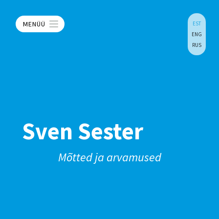
MENÜÜ
EST
ENG
RUS
Sven Sester
Mõtted ja arvamused