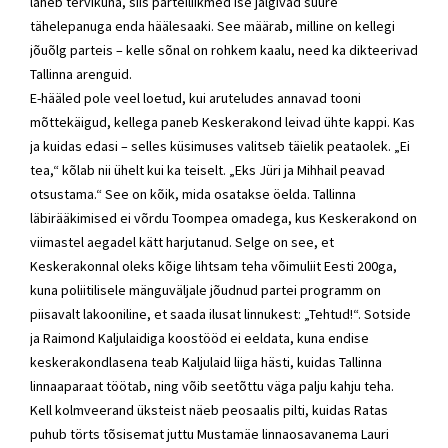
läheb tervikuna, siis parteiliikmed ise jälgivad suure
tähelepanuga enda häälesaaki. See määrab, milline on kellegi
jõuõlg parteis – kelle sõnal on rohkem kaalu, need ka dikteerivad
Tallinna arenguid.
E-hääled pole veel loetud, kui aruteludes annavad tooni
mõttekäigud, kellega paneb Keskerakond leivad ühte kappi. Kas
ja kuidas edasi – selles küsimuses valitseb täielik peataolek. „Ei
tea,“ kõlab nii ühelt kui ka teiselt. „Eks Jüri ja Mihhail peavad
otsustama.“ See on kõik, mida osatakse öelda. Tallinna
läbirääkimised ei võrdu Toompea omadega, kus Keskerakond on
viimastel aegadel kätt harjutanud. Selge on see, et
Keskerakonnal oleks kõige lihtsam teha võimuliit Eesti 200ga,
kuna poliitilisele mänguväljale jõudnud partei programm on
piisavalt lakooniline, et saada ilusat linnukest: „Tehtud!“. Sotside
ja Raimond Kaljulaidiga koostööd ei eeldata, kuna endise
keskerakondlasena teab Kaljulaid liiga hästi, kuidas Tallinna
linnaaparaat töötab, ning võib seetõttu väga palju kahju teha.
Kell kolmveerand üksteist näeb peosaalis pilti, kuidas Ratas
puhub törts tõsisemat juttu Mustamäe linnaosavanema Lauri