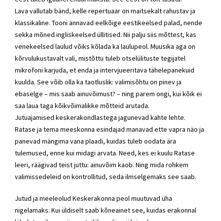
Lava vallutab bänd, kelle repertuaar on maitsekalt rahustav ja
klassikaline. Tooni annavad eelkõige eestikeelsed palad, nende
sekka mõned ingliskeelsed üllitised. Nii palju siis mõttest, kas
venekeelsed laulud võiks kõlada ka laulupeol. Muusika aga on
kõrvulukustavalt vali, mistõttu tuleb otselülituste tegijatel
mikrofoni karjuda, et enda ja intervjueeritava tähelepanekuid
kuulda. See võib olla ka taotluslik: valimisõhtu on pinev ja
ebaselge – mis saab ainuvõimust? – ning parem ongi, kui kõik ei
saa laua taga kõikvõimalikke mõtteid arutada.
Jutuajamised keskerakondlastega jagunevad kahte lehte.
Ratase ja tema meeskonna esindajad manavad ette vapra näo ja
panevad mängima vana plaadi, kuidas tuleb oodata ära
tulemused, enne kui midagi arvata. Need, kes ei kuulu Ratase
leeri, räägivad teist juttu: ainuvõim kaob. Ning mida rohkem
valimissedeleid on kontrollitud, seda ilmselgemaks see saab.
Jutud ja meeleolud Keskerakonna peol muutuvad üha
nigelamaks. Kui üldiselt saab kõneainet see, kuidas erakonnal