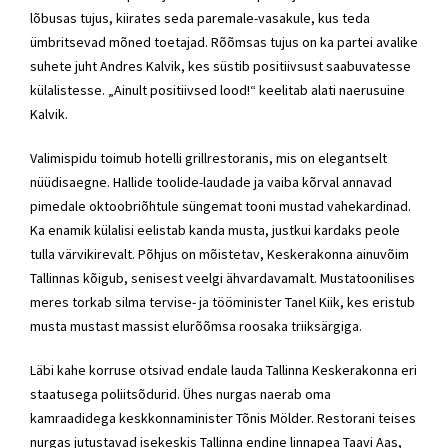
lõbusas tujus, kiirates seda paremale-vasakule, kus teda
ümbritsevad mõned toetajad. Rõõmsas tujus on ka partei avalike
suhete juht Andres Kalvik, kes süstib positiivsust saabuvatesse
külalistesse. „Ainult positiivsed lood!“ keelitab alati naerusuine
Kalvik.
Valimispidu toimub hotelli grillrestoranis, mis on elegantselt
nüüdisaegne. Hallide toolide-laudade ja vaiba kõrval annavad
pimedale oktoobriõhtule süngemat tooni mustad vahekardinad.
Ka enamik külalisi eelistab kanda musta, justkui kardaks peole
tulla värvikirevalt. Põhjus on mõistetav, Keskerakonna ainuvõim
Tallinnas kõigub, senisest veelgi ähvardavamalt. Mustatoonilises
meres torkab silma tervise- ja tööminister Tanel Kiik, kes eristub
musta mustast massist elurõõmsa roosaka triiksärgiga.
Läbi kahe korruse otsivad endale lauda Tallinna Keskerakonna eri
staatusega poliitsõdurid. Ühes nurgas naerab oma
kamraadidega keskkonnaminister Tõnis Mölder. Restorani teises
nurgas jutustavad isekeskis Tallinna endine linnapea Taavi Aas,