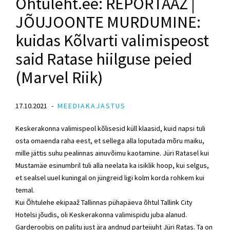
Õhtuleht.ee: REPORTAAŽ |
JÕUJOONTE MURDUMINE:
kuidas Kõlvarti valimispeost
said Ratase hiilguse peied
(Marvel Riik)
17.10.2021
MEEDIAKAJASTUS
Keskerakonna valimispeol kõlisesid küll klaasid, kuid napsi tuli
osta omaenda raha eest, et sellega alla loputada mõru maiku,
mille jättis suhu pealinnas ainuvõimu kaotamine. Jüri Ratasel kui
Mustamäe esinumbril tuli alla neelata ka isiklik hoop, kui selgus,
et sealsel uuel kuningal on jüngreid ligi kolm korda rohkem kui
temal.
Kui Õhtulehe ekipaaž Tallinnas pühapäeva õhtul Tallink City
Hotelsi jõudis, oli Keskerakonna valimispidu juba alanud.
Garderoobis on palitu just ära andnud parteijuht Jüri Ratas. Ta on