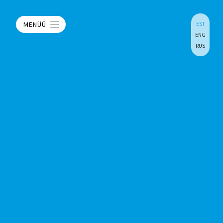
MENÜÜ
EST
ENG
RUS