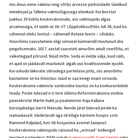
mis ilmus enne valimisi ning võttis arvesse piirkondade täielikud
nimekirjad ja Tallinna valimisõigusega elanikud. Kui Norstat
pakkus 35 kohta Keskerakonnale, siis valimispidu algas
arvamusega, et tuleb nii 36–37. Lõppkokkuvõttes tuli 38, kuid ka
vähemat oleks loetud – vähemalt Ratase leeris – võiduks.
Ainuvõimu saavutamine oligi viimasel kümnendil muutunud üha
pingelisemaks. 2017. aastal saavutati ainuvõim ainult seetõttu, et
väiketegijad põrusid. Nüüd mitte. Seda ei öelda välja, kuid näib,
et ajad on jäädavalt muutunud: algab uus koalitsioonide epohh.
Kui uskuda läikivate silmadega parteilase juttu, siis ainuvõimu
kaotamine on ka õnnistus: nüüd ei saa keegi enam viriseda.
Keskerakonna valimiste sümboolne kaotus on ka konkurentidele
teada. Peole tulevad n-ö tere ütlema Reformierakonna endine
peasekretär Martin Kukk ja peaminister Kaja Kallase
büroojuhataja Gerrti Mäesalu. Nende järel tulevad peole ka
isamaalased. Väidetavalt aga oli kõige kärmem hoopis sots
Raimond Kaljulaid, kes tõi kosjaviina asemel šampust.
Keskerakonna valimispidu väisasid ka „armsad“ kolleegid
teistest parteidest. Pildil viskab
Isamaa saadik Sven Sester
nalja