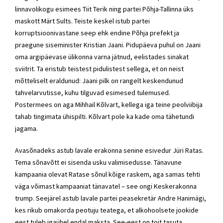
linnavolikogu esimees Tiit Terik ning partei Põhja-Tallinna üks
maskott Märt Sults. Teiste keskel istub partei
korruptsioonivastane seep ehk endine Põhja prefekt ja
praegune siseminister Kristian Jaani. Pidupäeva puhul on Jaani
oma argipäevase ülikonna varna jätnud, eelistades sinakat
sviitrit. Ta eristub teistest pidulistest sellega, et on neist
mõtteliselt eraldunud: Jaani pilk on rangelt keskendunud
tahvelarvutisse, kuhu tilguvad esimesed tulemused.
Postermees on aga Mihhail Kõlvart, kellega iga teine peolviibija
tahab tingimata ühispilti. Kõlvart pole ka kade oma tähetundi
jagama.
Avasõnadeks astub lavale erakonna senine esivedur Jüri Ratas.
Tema sõnavõtt ei sisenda usku valimisedusse. Tänavune
kampaania olevat Ratase sõnul kõige raskem, aga samas tehti
väga võimast kampaaniat tänavatel – see ongi Keskerakonna
trump. Seejärel astub lavale partei peasekretär Andre Hanimägi,
kes rikub omakorda peotuju teatega, et alkohoolsete jookide
eest tuleb igaühel endal maksta. See-eest on toit tasuta.