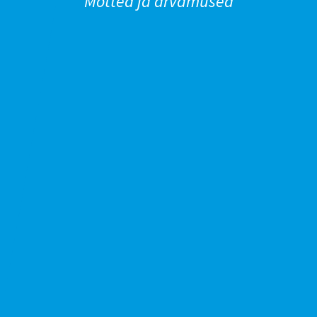
Mõtted ja arvamused