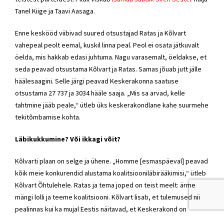
Tanel Kiige ja Taavi Aasaga.
Enne keskööd viibivad suured otsustajad Ratas ja Kõlvart
vahepeal peolt eemal, kuskil linna peal. Peol ei osata jätkuvalt
öelda, mis hakkab edasi juhtuma. Nagu varasemalt, öeldakse, et
seda peavad otsustama Kõlvart ja Ratas. Samas jõuab jutt jälle
häälesaagini. Selle järgi peavad Keskerakonna saatuse
otsustama 27 737 ja 3034 hääle saaja. „Mis sa arvad, kelle
tahtmine jääb peale,“ ütleb üks keskerakondlane kahe suurmehe
tekitõmbamise kohta.
Läbikukkumine? Või ikkagi võit?
Kõlvarti plaan on selge ja ühene. „Homme [esmaspäeval] peavad
kõik meie konkurendid alustama koalitsiooniläbirääkimisi,“ ütleb
Kõlvart Õhtulehele. Ratas ja tema joped on teist meelt: ärme
mängi lolli ja teeme koalitsiooni. Kõlvart lisab, et tulemused nii
pealinnas kui ka mujal Eestis näitavad, et Keskerakond on
valimistel sisuliselt läbi kukkunud. „See tulemus pole see, mida