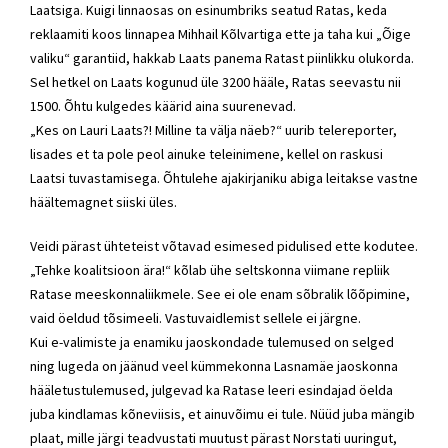
Laatsiga. Kuigi linnaosas on esinumbriks seatud Ratas, keda
reklaamiti koos linnapea Mihhail Kõlvartiga ette ja taha kui „Õige
valiku“ garantiid, hakkab Laats panema Ratast piinlikku olukorda.
Sel hetkel on Laats kogunud üle 3200 hääle, Ratas seevastu nii
1500. Õhtu kulgedes käärid aina suurenevad.
„Kes on Lauri Laats?! Milline ta välja näeb?“ uurib telereporter,
lisades et ta pole peol ainuke teleinimene, kellel on raskusi
Laatsi tuvastamisega. Õhtulehe ajakirjaniku abiga leitakse vastne
häältemagnet siiski üles.
Veidi pärast ühteteist võtavad esimesed pidulised ette kodutee.
„Tehke koalitsioon ära!“ kõlab ühe seltskonna viimane repliik
Ratase meeskonnaliikmele. See ei ole enam sõbralik lõõpimine,
vaid öeldud tõsimeeli. Vastuvaidlemist sellele ei järgne.
Kui e-valimiste ja enamiku jaoskondade tulemused on selged
ning lugeda on jäänud veel kümmekonna Lasnamäe jaoskonna
hääletustulemused, julgevad ka Ratase leeri esindajad öelda
juba kindlamas kõneviisis, et ainuvõimu ei tule. Nüüd juba mängib
plaat, mille järgi teadvustati muutust pärast Norstati uuringut,