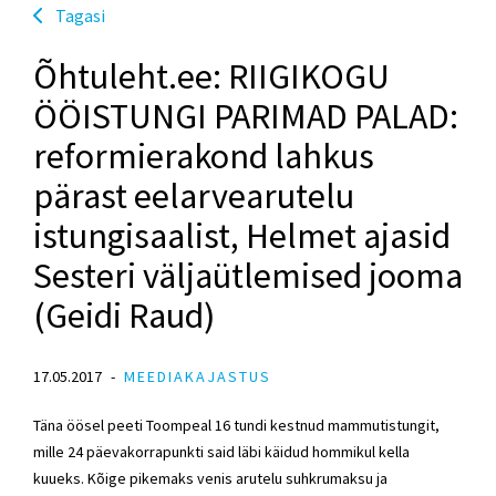
Tagasi
Õhtuleht.ee: RIIGIKOGU
ÖÖISTUNGI PARIMAD PALAD:
reformierakond lahkus
pärast eelarvearutelu
istungisaalist, Helmet ajasid
Sesteri väljaütlemised jooma
(Geidi Raud)
17.05.2017
MEEDIAKAJASTUS
Täna öösel peeti Toompeal 16 tundi kestnud mammutistungit,
mille 24 päevakorrapunkti said läbi käidud hommikul kella
kuueks. Kõige pikemaks venis arutelu suhkrumaksu ja