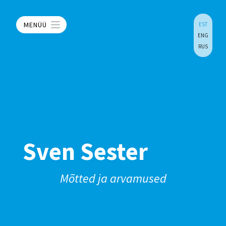
MENÜÜ
EST
ENG
RUS
Sven Sester
Mõtted ja arvamused