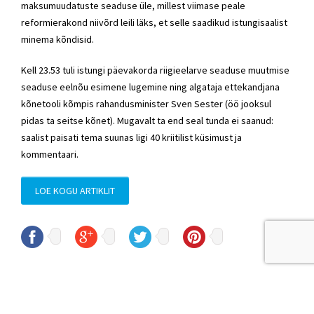
maksumuudatuste seaduse üle, millest viimase peale
reformierakond niivõrd leili läks, et selle saadikud istungisaalist
minema kõndisid.
Kell 23.53 tuli istungi päevakorda riigieelarve seaduse muutmise
seaduse eelnõu esimene lugemine ning algataja ettekandjana
kõnetooli kõmpis rahandusminister Sven Sester (öö jooksul
pidas ta seitse kõnet). Mugavalt ta end seal tunda ei saanud:
saalist paisati tema suunas ligi 40 kriitilist küsimust ja
kommentaari.
LOE KOGU ARTIKLIT