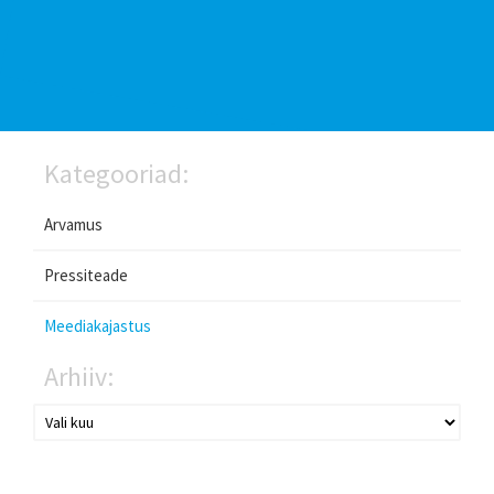
Kategooriad:
Arvamus
Pressiteade
Meediakajastus
Arhiiv: