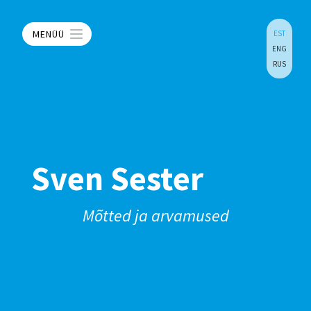
MENÜÜ
EST
ENG
RUS
Sven Sester
Mõtted ja arvamused