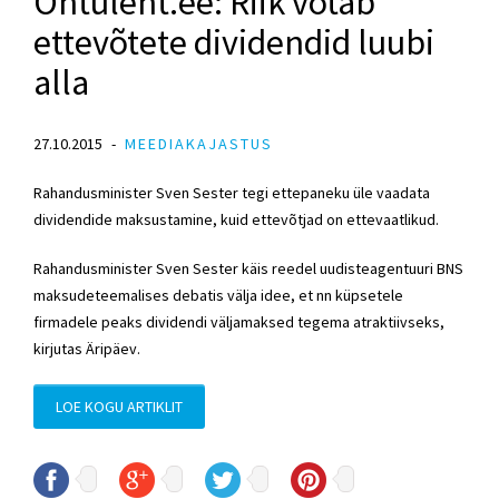
Õhtuleht.ee: Riik võtab
ettevõtete dividendid luubi
alla
27.10.2015
MEEDIAKAJASTUS
Rahandusminister Sven Sester tegi ettepaneku üle vaadata
dividendide maksustamine, kuid ettevõtjad on ettevaatlikud.
Rahandusminister Sven Sester käis reedel uudisteagentuuri BNS
maksudeteemalises debatis välja idee, et nn küpsetele
firmadele peaks dividendi väljamaksed tegema atraktiivseks,
kirjutas Äripäev.
LOE KOGU ARTIKLIT