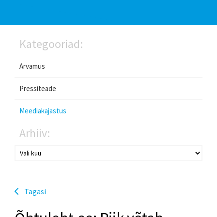
Kategooriad:
Arvamus
Pressiteade
Meediakajastus
Arhiiv:
Tagasi