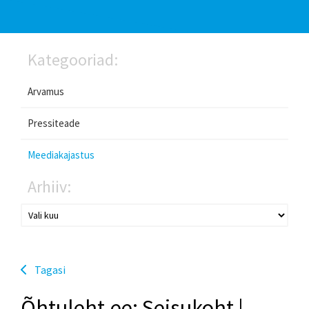
Kategooriad:
Arvamus
Pressiteade
Meediakajastus
Arhiiv:
Tagasi
Õhtuleht.ee: Seisukoht |