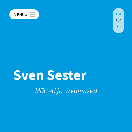
MENÜÜ
EST
ENG
RUS
Sven Sester
Mõtted ja arvamused