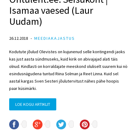
Isamaa vaesed (Laur
Uudam)
26.12.2018
MEEDIAKAJASTUS
Kodutute jõulud Olevistes on kujunenud selle kontingendi jaoks
kas just aasta sündmuseks, kuid kirik on abivajajad alati täis
olnud. Kindlasti on korraldajate meeskond oluliselt suurem kui nö
esindusnägudena tuntud Riina Solman ja Reet Linna. Kuid sel
aastal kargas Sven Sesteri jõulutervitust nähes pähe hoopis
paar küsimärki.
LOE KOGU ARTIKLIT