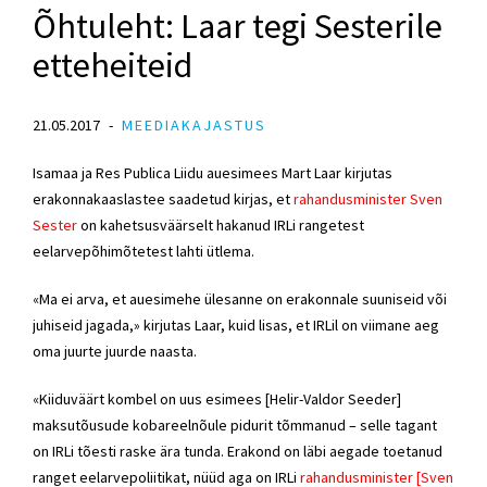
Õhtuleht: Laar tegi Sesterile
etteheiteid
21.05.2017
MEEDIAKAJASTUS
Isamaa ja Res Publica Liidu auesimees Mart Laar kirjutas
erakonnakaaslastee saadetud kirjas, et
rahandusminister Sven
Sester
on kahetsusväärselt hakanud IRLi rangetest
eelarvepõhimõtetest lahti ütlema.
«Ma ei arva, et auesimehe ülesanne on erakonnale suuniseid või
juhiseid jagada,» kirjutas Laar, kuid lisas, et IRLil on viimane aeg
oma juurte juurde naasta.
«Kiiduväärt kombel on uus esimees [Helir-Valdor Seeder]
maksutõusude kobareelnõule pidurit tõmmanud – selle tagant
on IRLi tõesti raske ära tunda. Erakond on läbi aegade toetanud
ranget eelarvepoliitikat, nüüd aga on IRLi
rahandusminister [Sven