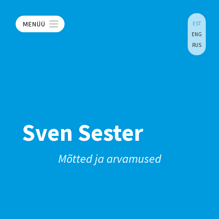
MENÜÜ
EST
ENG
RUS
Sven Sester
Mõtted ja arvamused