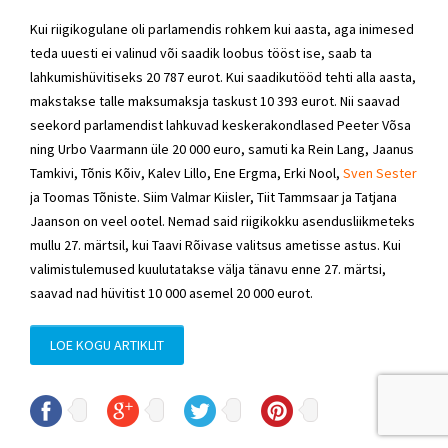
Kui riigikogulane oli parlamendis rohkem kui aasta, aga inimesed
teda uuesti ei valinud või saadik loobus tööst ise, saab ta
lahkumishüvitiseks 20 787 eurot. Kui saadikutööd tehti alla aasta,
makstakse talle maksumaksja taskust 10 393 eurot. Nii saavad
seekord parlamendist lahkuvad keskerakondlased Peeter Võsa
ning Urbo Vaarmann üle 20 000 euro, samuti ka Rein Lang, Jaanus
Tamkivi, Tõnis Kõiv, Kalev Lillo, Ene Ergma, Erki Nool,
Sven Sester
ja Toomas Tõniste. Siim Valmar Kiisler, Tiit Tammsaar ja Tatjana
Jaanson on veel ootel. Nemad said riigikokku asendusliikmeteks
mullu 27. märtsil, kui Taavi Rõivase valitsus ametisse astus. Kui
valimistulemused kuulutatakse välja tänavu enne 27. märtsi,
saavad nad hüvitist 10 000 asemel 20 000 eurot.
LOE KOGU ARTIKLIT