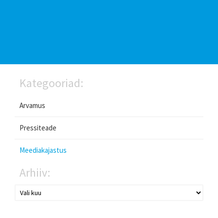
Kategooriad:
Arvamus
Pressiteade
Meediakajastus
Arhiiv: