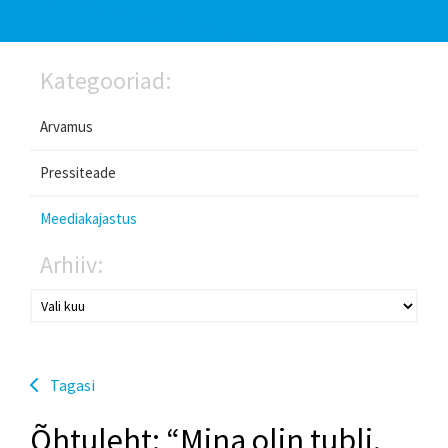
Kategooriad:
Arvamus
Pressiteade
Meediakajastus
Arhiiv:
Tagasi
Õhtuleht: “Mina olin tubli,