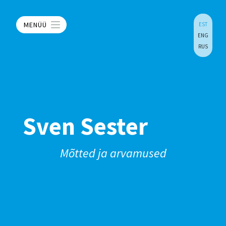
MENÜÜ
EST
ENG
RUS
Sven Sester
Mõtted ja arvamused