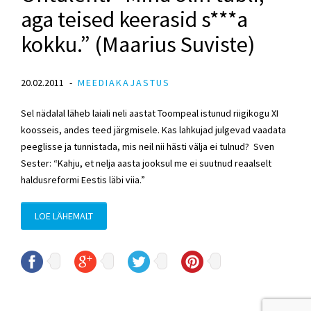
aga teised keerasid s***a
kokku.” (Maarius Suviste)
20.02.2011
MEEDIAKAJASTUS
Sel nädalal läheb laiali neli aastat Toompeal istunud riigikogu XI
koosseis, andes teed järgmisele. Kas lahkujad julgevad vaadata
peeglisse ja tunnistada, mis neil nii hästi välja ei tulnud? Sven
Sester: “Kahju, et nelja aasta jooksul me ei suutnud reaalselt
haldusreformi Eestis läbi viia.”
LOE LÄHEMALT