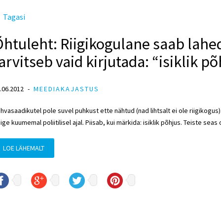
Tagasi
htuleht: Riigikogulane saab lahe
arvitseb vaid kirjutada: “isiklik p
.06.2012
MEEDIAKAJASTUS
hvasaadikutel pole suvel puhkust ette nähtud (nad lihtsalt ei ole riigiko
ige kuumemal poliitilisel ajal. Piisab, kui märkida: isiklik põhjus. Teiste sea
LOE LÄHEMALT