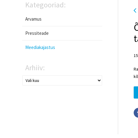
Kategooriad:
Arvamus
Õ
Pressiteade
t
Meediakajastus
15
Arhiiv:
Ra
kõ