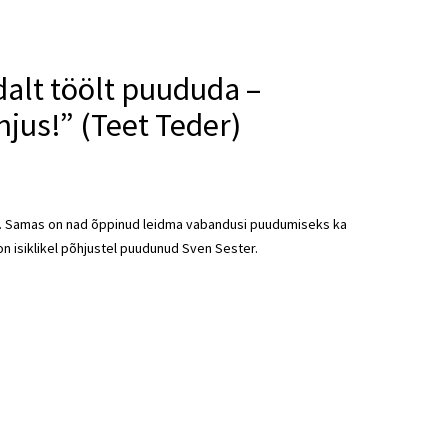
dalt töölt puududa –
õhjus!” (Teet Teder)
gus). Samas on nad õppinud leidma vabandusi puudumiseks ka
s on isiklikel põhjustel puudunud Sven Sester.