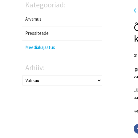
Kategooriad:
Arvamus
Õ
Pressiteade
k
Meediakajastus
01
Arhiiv:
Ig
va
Ei
aa
Ke