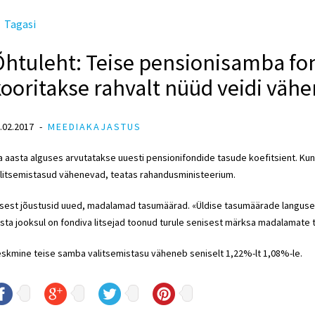
Tagasi
htuleht: Teise pensionisamba fon
ooritakse rahvalt nüüd veidi väh
.02.2017
MEEDIAKAJASTUS
a aasta alguses arvutatakse uuesti pensionifondide tasude koefitsient. Ku
litsemistasud vähenevad, teatas rahandusministeerium.
lsest jõustusid uued, madalamad tasumäärad. «Üldise tasumäärade languse 
sta jooksul on fondiva litsejad toonud turule senisest märksa madalamate
skmine teise samba valitsemistasu väheneb seniselt 1,22%-lt 1,08%-le.