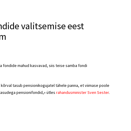
dide valitsemise eest
em
na fondide mahud kasvavad, siis teise samba fondi
kõrval tasub pensionikogujatel tähele panna, et viimase poole
 tasudega pensionifondid,» ütles
rahandusminister Sven Sester
.