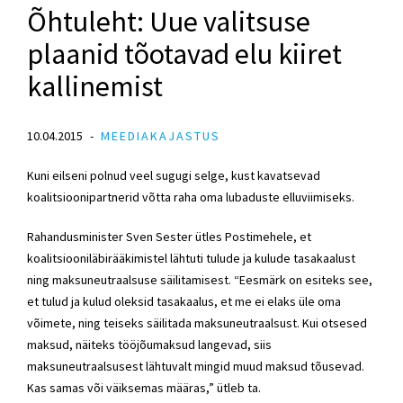
Õhtuleht: Uue valitsuse
plaanid tõotavad elu kiiret
kallinemist
10.04.2015
MEEDIAKAJASTUS
Kuni eilseni polnud veel sugugi selge, kust kavatsevad
koalitsioonipartnerid võtta raha oma lubaduste elluviimiseks.
Rahandusminister Sven Sester ütles Postimehele, et
koalitsiooniläbirääkimistel lähtuti tulude ja kulude tasakaalust
ning maksuneutraalsuse säilitamisest. “Eesmärk on esiteks see,
et tulud ja kulud oleksid tasakaalus, et me ei elaks üle oma
võimete, ning teiseks säilitada maksuneutraalsust. Kui otsesed
maksud, näiteks tööjõumaksud langevad, siis
maksuneutraalsusest lähtuvalt mingid muud maksud tõusevad.
Kas samas või väiksemas määras,” ütleb ta.