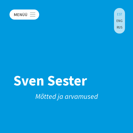
MENÜÜ
EST
ENG
RUS
Sven Sester
Mõtted ja arvamused