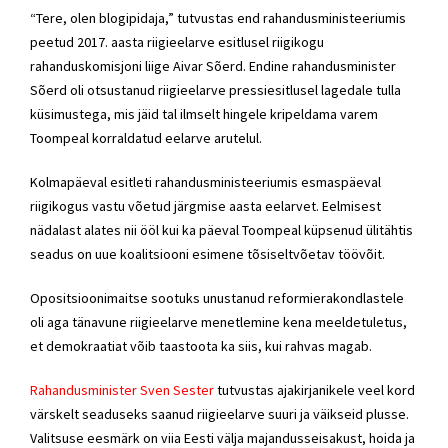
“Tere, olen blogipidaja,” tutvustas end rahandusministeeriumis
peetud 2017. aasta riigieelarve esitlusel riigikogu
rahanduskomisjoni liige Aivar Sõerd. Endine rahandusminister
Sõerd oli otsustanud riigieelarve pressiesitlusel lagedale tulla
küsimustega, mis jäid tal ilmselt hingele kripeldama varem
Toompeal korraldatud eelarve arutelul.
Kolmapäeval esitleti rahandusministeeriumis esmaspäeval
riigikogus vastu võetud järgmise aasta eelarvet. Eelmisest
nädalast alates nii ööl kui ka päeval Toompeal küpsenud ülitähtis
seadus on uue koalitsiooni esimene tõsiseltvõetav töövõit.
Opositsioonimaitse sootuks unustanud reformierakondlastele
oli aga tänavune riigieelarve menetlemine kena meeldetuletus,
et demokraatiat võib taastoota ka siis, kui rahvas magab.
Rahandusminister Sven Sester
tutvustas ajakirjanikele veel kord
värskelt seaduseks saanud riigieelarve suuri ja väikseid plusse.
Valitsuse eesmärk on viia Eesti välja majandusseisakust, hoida ja