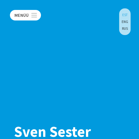
MENÜÜ
EST
ENG
RUS
Sven Sester