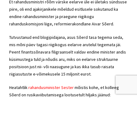
Et rahandusministri rõõm värske eelarve üle ei ületaks sündsuse
piire, oli end ajakirjanikele mõeldud esitlusele sokutanud ka
endine rahandusminister ja praegune riigikogu
rahanduskomisjoni liige, reformierakondlane Aivar Sõerd.
Tutvustanud end blogipidajana, asus Sõerd tasa tegema seda,
mis mõni päev tagasi riigikogus eelarve arutelul tegemata jäi.
Peent finantssõnavara filigraanselt valdav endine minister andis
küsimustega tuld ja nõudis aru, miks on eelarve struktuurne
positsioon just nii- või naasugune ja kas ikka tasub raisata
riigiasutuste e-võimekusele 15 miljonit eurot.
Heatahtlik
rahandusminister Sester
mõistis kohe, et kolleeg
Sõerd on rusikaviibutamisega lootusetult hiljaks jäänud:
kaklusest ehk riigieelarve vastuvõtmisest oli eilseks saanud juba
minevik.
Sester
vastas lepitavalt, tülpimust hästi varjava muigega.