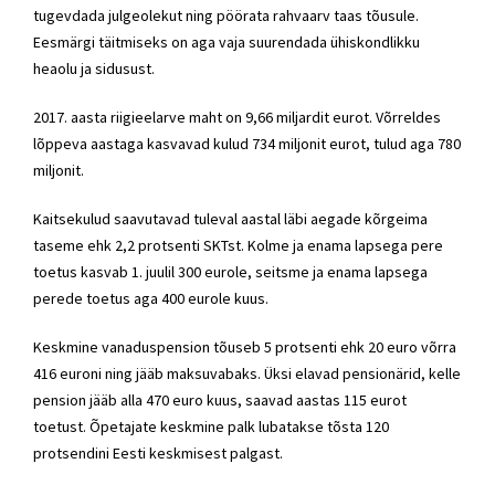
tugevdada julgeolekut ning pöörata rahvaarv taas tõusule.
Eesmärgi täitmiseks on aga vaja suurendada ühiskondlikku
heaolu ja sidusust.
2017. aasta riigieelarve maht on 9,66 miljardit eurot. Võrreldes
lõppeva aastaga kasvavad kulud 734 miljonit eurot, tulud aga 780
miljonit.
Kaitsekulud saavutavad tuleval aastal läbi aegade kõrgeima
taseme ehk 2,2 protsenti SKTst. Kolme ja enama lapsega pere
toetus kasvab 1. juulil 300 eurole, seitsme ja enama lapsega
perede toetus aga 400 eurole kuus.
Keskmine vanaduspension tõuseb 5 protsenti ehk 20 euro võrra
416 euroni ning jääb maksuvabaks. Üksi elavad pensionärid, kelle
pension jääb alla 470 euro kuus, saavad aastas 115 eurot
toetust. Õpetajate keskmine palk lubatakse tõsta 120
protsendini Eesti keskmisest palgast.