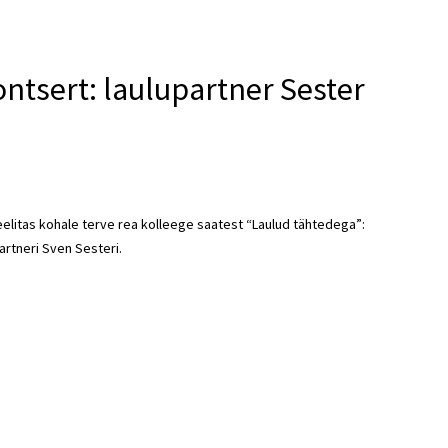
ontsert: laulupartner Sester
eelitas kohale terve rea kolleege saatest “Laulud tähtedega”:
partneri Sven Sesteri.