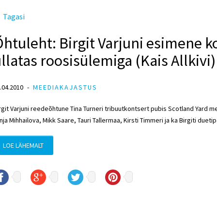
Tagasi
htuleht: Birgit Varjuni esimene k
llatas roosisülemiga (Kais Allkivi)
.04.2010
MEEDIAKAJASTUS
rgit Varjuni reedeõhtune Tina Turneri tribuutkontsert pubis Scotland Yard m
nja Mihhailova, Mikk Saare, Tauri Tallermaa, Kirsti Timmeri ja ka Birgiti dueti
LOE LÄHEMALT