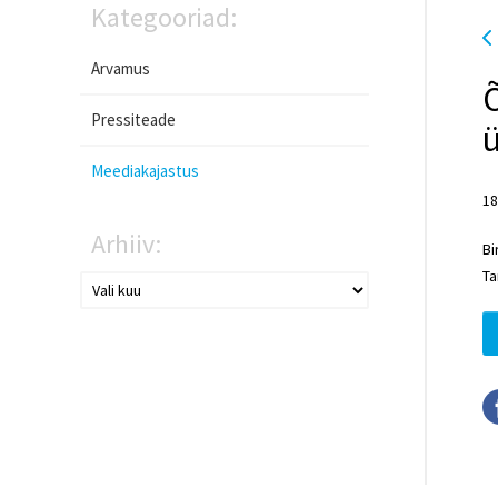
Kategooriad:
Arvamus
Õ
Pressiteade
ü
Meediakajastus
18
Arhiiv:
Bi
Ta