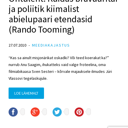
ja poliitik kiimalist
abielupaari etendasid
(Rando Tooming)
27.07.2010
MEEDIAKAJASTUS
“Kas sa ainult misjonärikat oskadki? Või teed koerakat ka?”
nurrub Anu Saagim, ihukatteks vaid valge froteelina, oma
filmiabikaasa Sven Sesteri – kõrvale majauksele ilmudes Jüri
Vlassovi tegelaskujule.
LOE LÄHEMALT