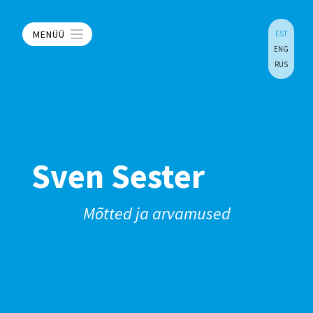
MENÜÜ
EST
ENG
RUS
Sven Sester
Mõtted ja arvamused