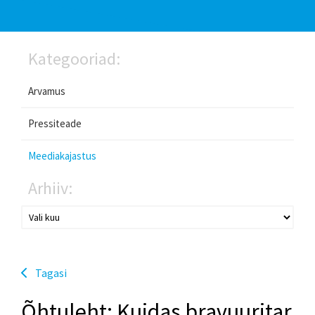
Kategooriad:
Arvamus
Pressiteade
Meediakajastus
Arhiiv:
Tagasi
Õhtuleht: Kuidas bravuuritar