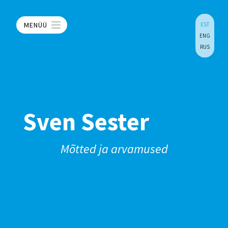
MENÜÜ
EST
ENG
RUS
Sven Sester
Mõtted ja arvamused