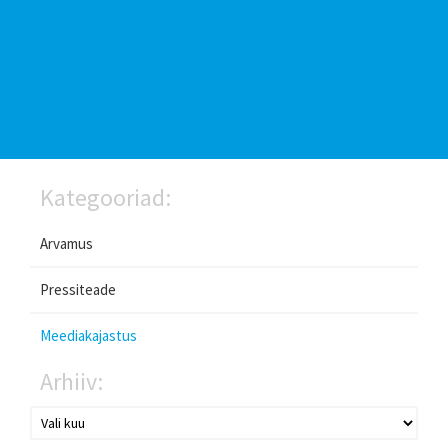
Kategooriad:
Arvamus
Pressiteade
Meediakajastus
Arhiiv: