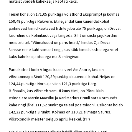
matšist võideti kaheksa ja kaotati kaks.
Teisel kohal on 171,05 punktiga võistkond Eksprompt ja kolmas
158,48 punktiga Rakvere. Et neljandal kuni kuuendal kohal
paiknevad tiimid kaotavad liidrile juba üle 75 punktiga, on Druval
keeruline esikolmikust välja langeda. Siht on siiski järjekordne
meistritiitel. “Võimalused on päris head,” hindas Oja Druva
šansse enne kaht viimast ringi, kus kõik tiimid üksteisega veel
kaks kaheksa jaotusega matši mängivad.
Pärnakatest lööb A-liigas kaasa veel Ain Aspre, kes on
võistkonnaga Sindi 120,39 punktiga kuuendal kohal. Neljas on
124,44 punktiga Norsu ja viies 121,3 punktiga Härg.
B-finaalis, kus võistleb samuti kuus tiimi, on Pärnu klubi
esindajate Martin Maasiku ja Karl Markus Pruuli sats Normunds
kahe ringi järel 111,52 punktiga teisel positsioonil. Esikohta hoiab
142,22 punktiga 3Punkti. Kolmas on 110,21 silmaga Saurus.
Võistkondlik meister selgub aprilli keskel. (PP)