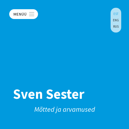
MENÜÜ
EST
ENG
RUS
Sven Sester
Mõtted ja arvamused