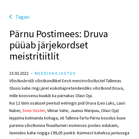
Tagasi
Pärnu Postimees: Druva
püüab järjekordset
meistritiitlit
15.03.2022
MEEDIAKAJASTUS
Võistlusbridži võistkondlikel Eesti meistrivõistlustel Tallinnas
tõusis kahe ringi järel esikohapretendendiks võistkond Druva,
mille koosseisu kuulub ka pärnakas Olavi Oja.
Kui 12 tiimi osalusel peetud eelringis pidi Druva (Leo Luks, Lauri
Naber,
Sven Sester
, Vilmar Vahe, Jaanus Maripuu, Olavi Oja)
leppima kolmanda kohaga, oli Tallinna-Tartu-Pärnu kooslus kuue
parema võistkonna finaalturniiri esimeses pooles edukaim,
teenides kahe ringiga 199,05 punkti. Kümnest kaheksa jaotusega