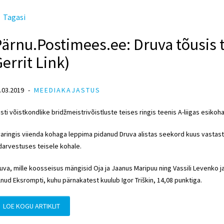
Tagasi
ärnu.Postimees.ee: Druva tõusis 
errit Link)
.03.2019
MEEDIAKAJASTUS
sti võistkondlike bridžmeistrivõistluste teises ringis teenis A-liigas esikoh
aringis viienda kohaga leppima pidanud Druva alistas seekord kuus vastast j
darvestuses teisele kohale.
uva, mille koosseisus mängisid Oja ja Jaanus Maripuu ning Vassili Levenko j
lnud Eksrompti, kuhu pärnakatest kuulub Igor Triškin, 14,08 punktiga.
LOE KOGU ARTIKLIT