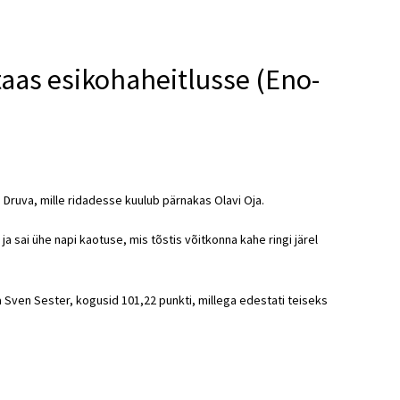
taas esikohaheitlusse (Eno-
a Druva, mille ridadesse kuulub pärnakas Olavi Oja.
a sai ühe napi kaotuse, mis tõstis võitkonna kahe ringi järel
a Sven Sester, kogusid 101,22 punkti, millega edestati teiseks