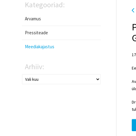
Kategooriad:
Arvamus
P
Pressiteade
G
Meediakajastus
17
Arhiiv:
Ee
Av
ül
Dr
tu