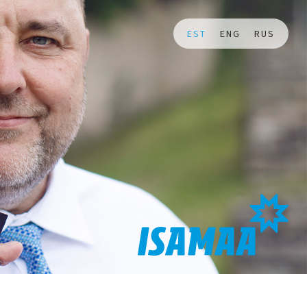
EST
ENG
RUS