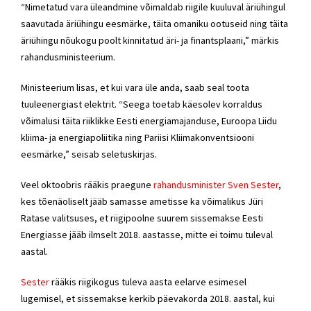
“Nimetatud vara üleandmine võimaldab riigile kuuluval äriühingul
saavutada äriühingu eesmärke, täita omaniku ootuseid ning täita
äriühingu nõukogu poolt kinnitatud äri- ja finantsplaani,” märkis
rahandusministeerium.
Ministeerium lisas, et kui vara üle anda, saab seal toota
tuuleenergiast elektrit. “Seega toetab käesolev korraldus
võimalusi täita riiklikke Eesti energiamajanduse, Euroopa Liidu
kliima- ja energiapoliitika ning Pariisi Kliimakonventsiooni
eesmärke,” seisab seletuskirjas.
Veel oktoobris rääkis praegune
rahandusminister Sven Sester
,
kes tõenäoliselt jääb samasse ametisse ka võimalikus Jüri
Ratase valitsuses, et riigipoolne suurem sissemakse Eesti
Energiasse jääb ilmselt 2018. aastasse, mitte ei toimu tuleval
aastal.
Sester
rääkis riigikogus tuleva aasta eelarve esimesel
lugemisel, et sissemakse kerkib päevakorda 2018. aastal, kui