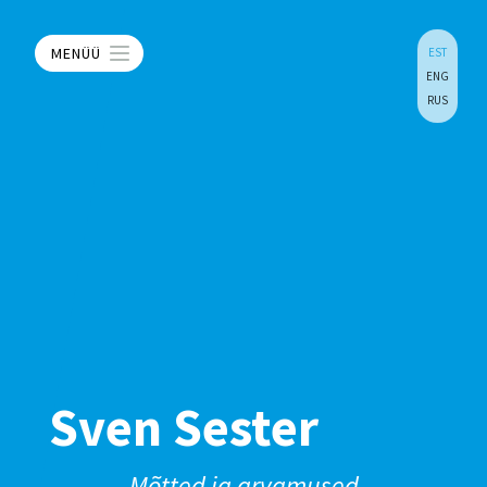
MENÜÜ
EST
ENG
RUS
Sven Sester
Mõtted ja arvamused