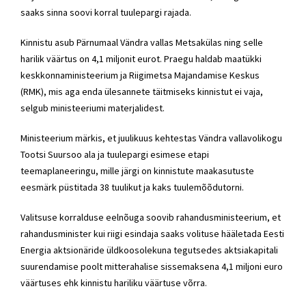
saaks sinna soovi korral tuulepargi rajada.
Kinnistu asub Pärnumaal Vändra vallas Metsakülas ning selle
harilik väärtus on 4,1 miljonit eurot. Praegu haldab maatükki
keskkonnaministeerium ja Riigimetsa Majandamise Keskus
(RMK), mis aga enda ülesannete täitmiseks kinnistut ei vaja,
selgub ministeeriumi materjalidest.
Ministeerium märkis, et juulikuus kehtestas Vändra vallavolikogu
Tootsi Suursoo ala ja tuulepargi esimese etapi
teemaplaneeringu, mille järgi on kinnistute maakasutuste
eesmärk püstitada 38 tuulikut ja kaks tuulemõõdutorni.
Valitsuse korralduse eelnõuga soovib rahandusministeerium, et
rahandusminister kui riigi esindaja saaks volituse hääletada Eesti
Energia aktsionäride üldkoosolekuna tegutsedes aktsiakapitali
suurendamise poolt mitterahalise sissemaksena 4,1 miljoni euro
väärtuses ehk kinnistu hariliku väärtuse võrra.