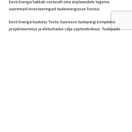
Eesti Energia hakkab vastavalt oma äriplaanidele tegema
suuremaid investeeringuid tuuleenergiasse Tootsis.
Eesti Energia kuulutas Tootsi Suuresoo tuulepargi kompleksi
projekteerimise ja ehitushanke välja septmebrikuus. Tuuleparki
rajatakse 46 tuulikut, millele Eesti Energia jätab õiguse veel kuus
lisaks hankida ja tuulepark peaks valmima 2019. aasta lõpus.
© Sven Sester
sven.sester@riigikogu.ee