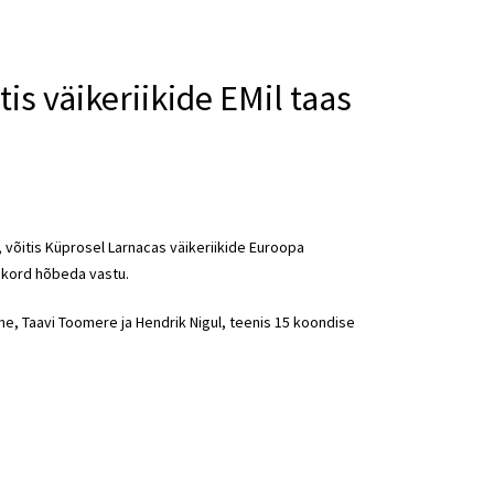
is väikeriikide EMil taas
a, võitis Küprosel Larnacas väikeriikide Euroopa
eekord hõbeda vastu.
ahe, Taavi Toomere ja Hendrik Nigul, teenis 15 koondise