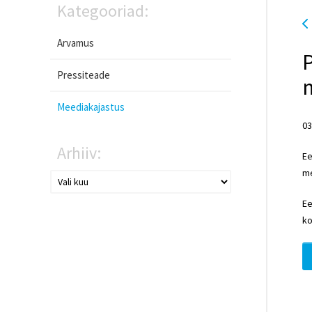
Kategooriad:
Arvamus
P
Pressiteade
m
Meediakajastus
03
Arhiiv:
Ee
me
Ee
ko