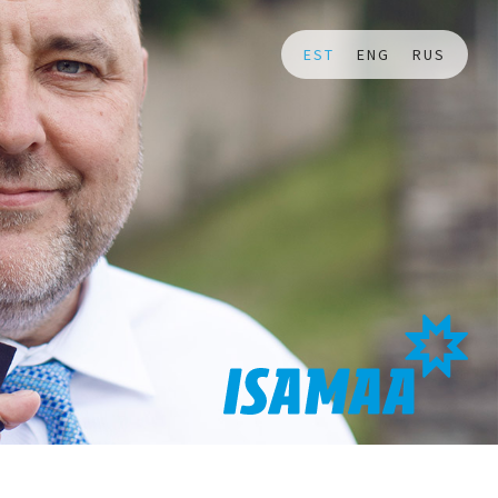
EST
ENG
RUS