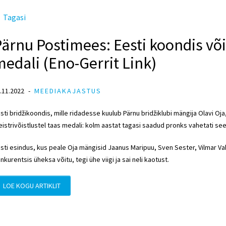
Tagasi
ärnu Postimees: Eesti koondis võit
edali (Eno-Gerrit Link)
.11.2022
MEEDIAKAJASTUS
sti bridžikoondis, mille ridadesse kuulub Pärnu bridžiklubi mängija Olavi Oj
istrivõistlustel taas medali: kolm aastat tagasi saadud pronks vahetati s
sti esindus, kus peale Oja mängisid Jaanus Maripuu,
Sven Sester
, Vilmar V
nkurentsis üheksa võitu, tegi ühe viigi ja sai neli kaotust.
LOE KOGU ARTIKLIT