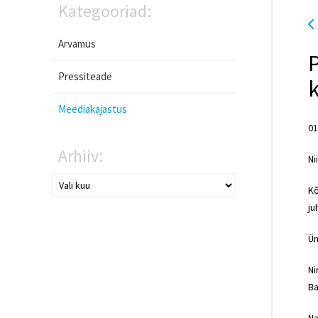
Kategooriad:
Arvamus
P
Pressiteade
Meediakajastus
01
Arhiiv:
Ni
Kõ
ju
Üm
Ni
Ba