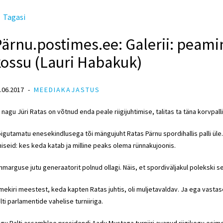
Tagasi
ärnu.postimes.ee: Galerii: peami
kossu (Lauri Habakuk)
.06.2017
MEEDIAKAJASTUS
i nagu Jüri Ratas on võtnud enda peale riigijuhtimise, talitas ta täna korvpalli
igutamatu enesekindlusega tõi mängujuht Ratas Pärnu spordihallis palli ül
hiseid: kes keda katab ja milline peaks olema rünnakujoonis.
marguse jutu generaatorit polnud ollagi. Näis, et spordiväljakul polekski s
mekiri meestest, keda kapten Ratas juhtis, oli muljetavaldav. Ja ega vastas
lti parlamentide vahelise turniiriga.