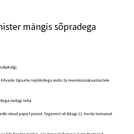
nister mängis sõpradega
väljakulgi.
e. Kõvade täpsete repliikidega andis ta meeskonnakaaslastele
ellega midagi teha.
edki olnud papist poisid. Tegemist oli ikkagi 11. korda toimunud