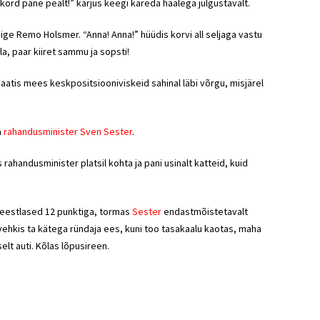
 kord pane pealt!” karjus keegi käreda häälega julgustavalt.
iige Remo Holsmer. “Anna! Anna!” hüüdis korvi all seljaga vastu
la, paar kiiret sammu ja sopsti!
atis mees keskpositsiooniviskeid sahinal läbi võrgu, misjärel
a
rahandusminister Sven Sester
.
is rahandusminister platsil kohta ja pani usinalt katteid, kuid
d eestlased 12 punktiga, tormas
Sester
endastmõistetavalt
lt vehkis ta kätega ründaja ees, kuni too tasakaalu kaotas, maha
elt auti. Kõlas lõpusireen.