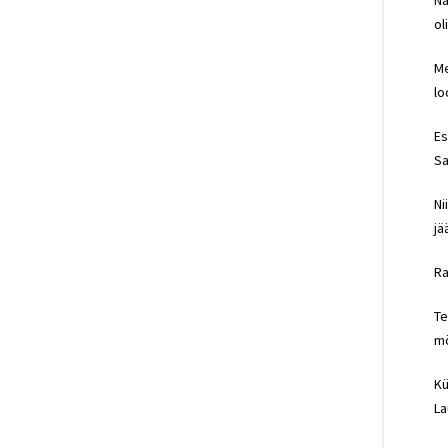
Na
ol
Me
lo
Es
Sa
Ni
jä
Ra
Te
m
Kü
La