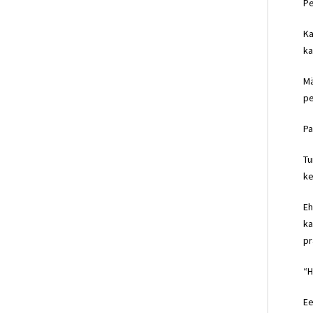
Pe
Ka
ka
Mä
pe
Pa
Tu
ke
Eh
ka
pr
“H
Ee