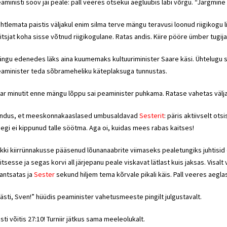
aministi soov jäi peale: pall veeres otsekui aegluubis läbi võrgu. “Järgmine
htlemata paistis väljakul enim silma terve mängu teravusi loonud riigikogu l
itsjat koha sisse võtnud riigikogulane. Ratas andis. Kiire pööre ümber tugija
ngu edenedes läks aina kuumemaks kultuuriminister Saare käsi. Ühtelugu sa
aminister teda sõbrameheliku käteplaksuga tunnustas.
ar minutit enne mängu lõppu sai peaminister puhkama. Ratase vahetas välj
ndus, et meeskonnakaaslased umbusaldavad
Sesterit
: päris aktiivselt ots
egi ei kippunud talle söötma. Aga oi, kuidas mees rabas kaitses!
kki kiirrünnakusse pääsenud lõunanaabrite viimaseks pealetungiks juhtisi
itsesse ja segas korvi all järjepanu peale viskavat lätlast kuis jaksas. Visa
antsatas ja
Sester
sekund hiljem tema kõrvale pikali käis. Pall veeres aeglas
ästi, Sven!” hüüdis peaminister vahetusmeeste pingilt julgustavalt.
sti võitis 27:10! Turniir jätkus sama meeleolukalt.