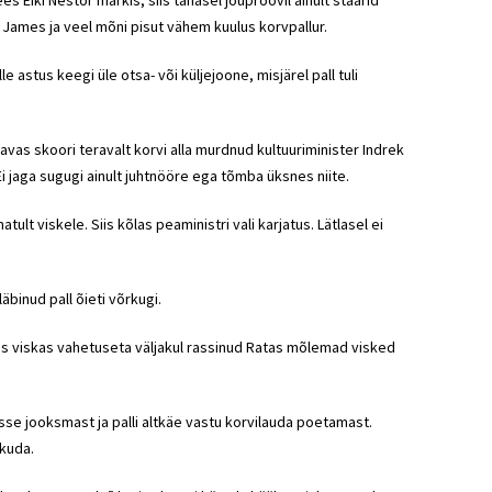
 Eiki Nestor märkis, siis tänasel jõuproovil ainult staarid
n James ja veel mõni pisut vähem kuulus korvpallur.
le astus keegi üle otsa- või küljejoone, misjärel pall tuli
 avas skoori teravalt korvi alla murdnud kultuuriminister Indrek
 Ei jaga sugugi ainult juhtnööre ega tõmba üksnes niite.
atult viskele. Siis kõlas peaministri vali karjatus. Lätlasel ei
äbinud pall õieti võrkugi.
iis viskas vahetuseta väljakul rassinud Ratas mõlemad visked
sse jooksmast ja palli altkäe vastu korvilauda poetamast.
kuda.