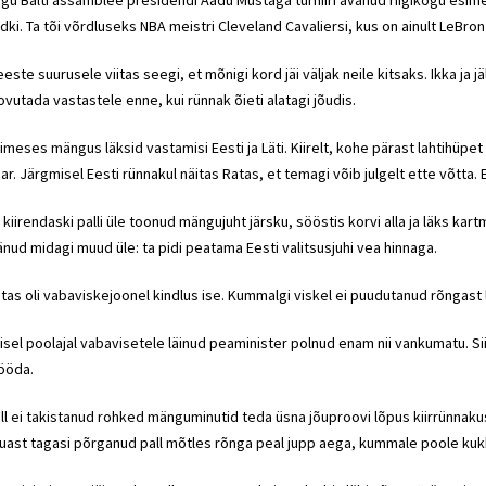
gu Balti assamblee presidendi Aadu Mustaga turniiri avanud riigikogu esimees
idki. Ta tõi võrdluseks NBA meistri Cleveland Cavaliersi, kus on ainult LeBro
este suurusele viitas seegi, et mõnigi kord jäi väljak neile kitsaks. Ikka ja jäl
ovutada vastastele enne, kui rünnak õieti alatagi jõudis.
imeses mängus läksid vastamisi Eesti ja Läti. Kiirelt, kohe pärast lahtihüpet
ar. Järgmisel Eesti rünnakul näitas Ratas, et temagi võib julgelt ette võtta.
i kiirendaski palli üle toonud mängujuht järsku, sööstis korvi alla ja läks kartm
änud midagi muud üle: ta pidi peatama Eesti valitsusjuhi vea hinnaga.
tas oli vabaviskejoonel kindlus ise. Kummalgi viskel ei puudutanud rõngast l
isel poolajal vabavisetele läinud peaminister polnud enam nii vankumatu. S
ööda.
ll ei takistanud rohked mänguminutid teda üsna jõuproovi lõpus kiirrünnaku
uast tagasi põrganud pall mõtles rõnga peal jupp aega, kummale poole kuk