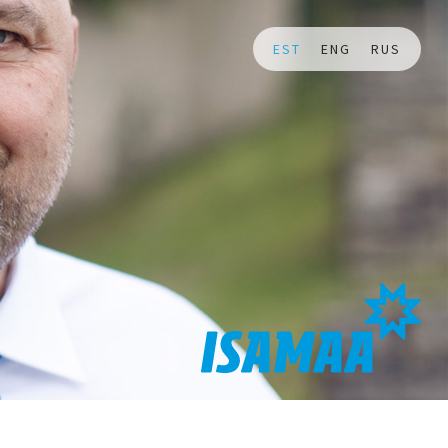
EST
ENG
RUS