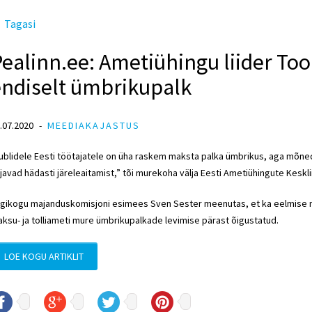
Tagasi
ealinn.ee: Ametiühingu liider To
endiselt ümbrikupalk
.07.2020
MEEDIAKAJASTUS
ublidele Eesti töötajatele on üha raskem maksta palka ümbrikus, aga mõned
javad hädasti järeleaitamist,” tõi murekoha välja Eesti Ametiühingute Kesk
igikogu majanduskomisjoni esimees Sven Sester meenutas, et ka eelmise ma
ksu- ja tolliameti mure ümbrikupalkade levimise pärast õigustatud.
LOE KOGU ARTIKLIT