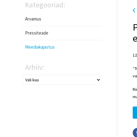
Kategooriad:
Arvamus
P
Pressiteade
Meediakajastus
12
Arhiiv:
“T
va
Ri
ma