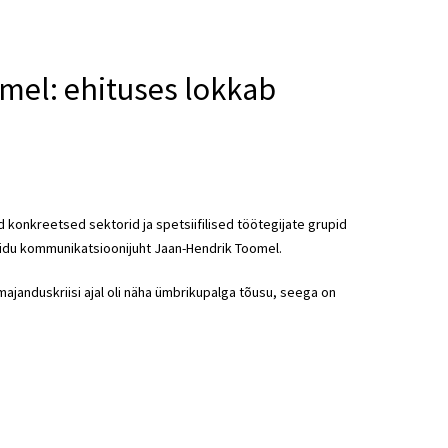
omel: ehituses lokkab
 konkreetsed sektorid ja spetsiifilised töötegijate grupid
liidu kommunikatsioonijuht Jaan-Hendrik Toomel.
janduskriisi ajal oli näha ümbrikupalga tõusu, seega on