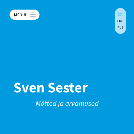
MENÜÜ
EST
ENG
RUS
Sven Sester
Mõtted ja arvamused