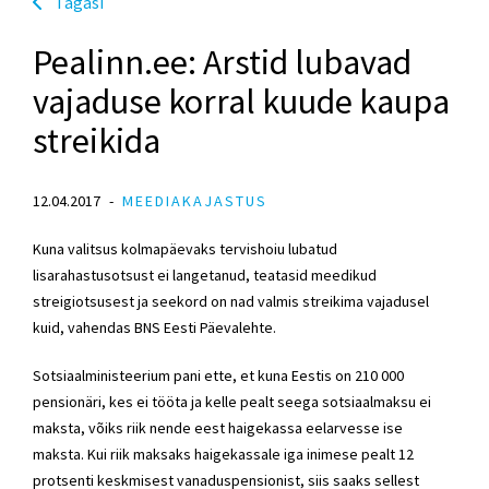
Tagasi
Pealinn.ee: Arstid lubavad
vajaduse korral kuude kaupa
streikida
12.04.2017
MEEDIAKAJASTUS
Kuna valitsus kolmapäevaks tervishoiu lubatud
lisarahastusotsust ei langetanud, teatasid meedikud
streigiotsusest ja seekord on nad valmis streikima vajadusel
kuid, vahendas BNS Eesti Päevalehte.
Sotsiaalministeerium pani ette, et kuna Eestis on 210 000
pensionäri, kes ei tööta ja kelle pealt seega sotsiaalmaksu ei
maksta, võiks riik nende eest haigekassa eelarvesse ise
maksta. Kui riik maksaks haigekassale iga inimese pealt 12
protsenti keskmisest vanaduspensionist, siis saaks sellest