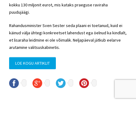
kokku 130 miljonit eurot, mis kataks praeguse raviraha
puudujäägi.
Rahandusminister Sven Sester seda plaani ei toetanud, kuid ei
käinud välja ühtegi konkreetset lahendust ega öelnud ka kindlalt,
et lisaraha leidmine ei ole võimalik. Neljapäeval jätkub eelarve
arutamine valitsuskabinetis.
LOE KOGU ARTIKLIT