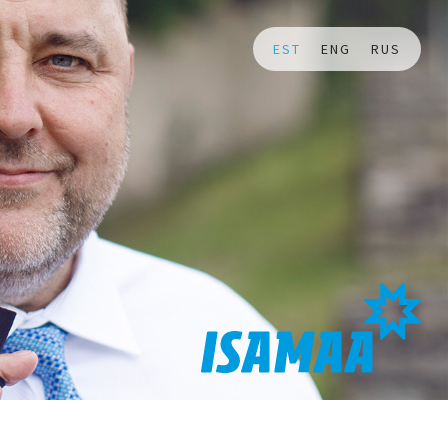
EST
ENG
RUS