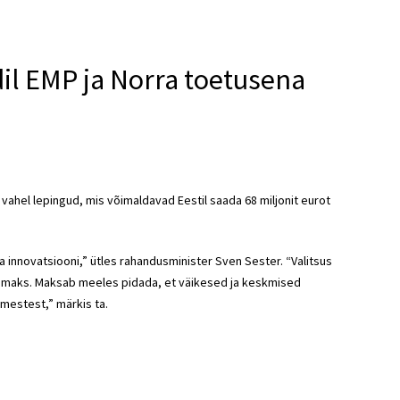
dil EMP ja Norra toetusena
a vahel lepingud, mis võimaldavad Eestil saada 68 miljonit eurot
 innovatsiooni,” ütles rahandusminister Sven Sester. “Valitsus
amaks. Maksab meeles pidada, et väikesed ja keskmised
mestest,” märkis ta.