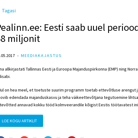
Tagasi
ealinn.ee: Eesti saab uuel perioo
8 miljonit
.05.2017
MEEDIAKAJASTUS
na allkirjastati Tallinnas Eesti ja Euroopa Majanduspiirkonna (EMP) ning Norr
lisabi.
ul on hea meel, et toetuste suurim programm toetab ettevõtluse arengut ja
ovib edendada majanduskasvu ja teha väikeettevõtjana tegutsemine lihts
tevõtted annavad kokku tööd kolmveerandile kõigist Eestis töötavatest ini
LOE KOGU ARTIKLIT