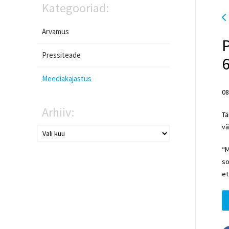
Kategooriad:
Arvamus
P
Pressiteade
6
Meediakajastus
08
Arhiiv:
Tä
vä
“M
so
et