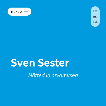
MENÜÜ
EST
ENG
RUS
Sven Sester
Mõtted ja arvamused