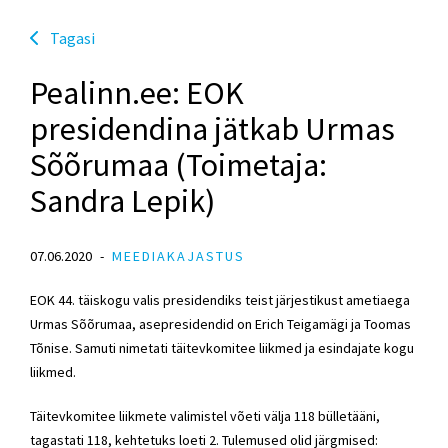
Tagasi
Pealinn.ee: EOK
presidendina jätkab Urmas
Sõõrumaa (Toimetaja:
Sandra Lepik)
07.06.2020
MEEDIAKAJASTUS
EOK 44. täiskogu valis presidendiks teist järjestikust ametiaega
Urmas Sõõrumaa, asepresidendid on Erich Teigamägi ja Toomas
Tõnise. Samuti nimetati täitevkomitee liikmed ja esindajate kogu
liikmed.
Täitevkomitee liikmete valimistel võeti välja 118 bülletääni,
tagastati 118, kehtetuks loeti 2. Tulemused olid järgmised: