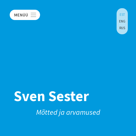
MENÜÜ
EST
ENG
RUS
Sven Sester
Mõtted ja arvamused