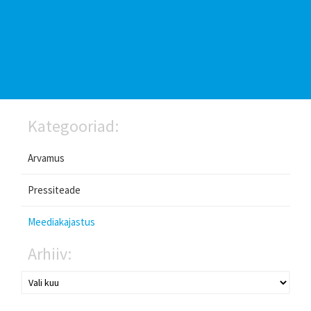
Kategooriad:
Arvamus
Pressiteade
Meediakajastus
Arhiiv: