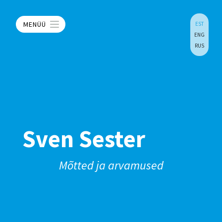
MENÜÜ
EST
ENG
RUS
Sven Sester
Mõtted ja arvamused