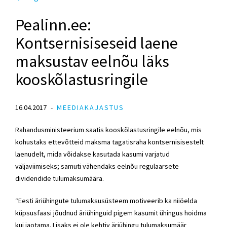
Pealinn.ee:
Kontsernisiseseid laene
maksustav eelnõu läks
kooskõlastusringile
16.04.2017
MEEDIAKAJASTUS
Rahandusministeerium saatis kooskõlastusringile eelnõu, mis
kohustaks ettevõtteid maksma tagatisraha kontsernisisestelt
laenudelt, mida võidakse kasutada kasumi varjatud
väljaviimiseks; samuti vähendaks eelnõu regulaarsete
dividendide tulumaksumäära.
“Eesti äriühingute tulumaksusüsteem motiveerib ka niiöelda
küpsusfaasi jõudnud äriühinguid pigem kasumit ühingus hoidma
kui jaotama. Lisaks ei ole kehtiv äriühingu tulumaksumäär