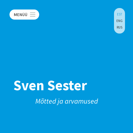
MENÜÜ
EST
ENG
RUS
Sven Sester
Mõtted ja arvamused