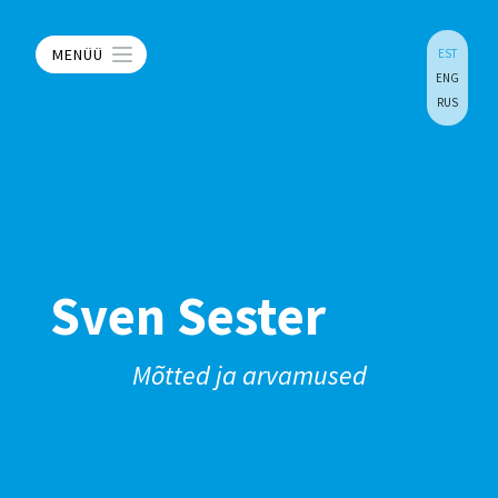
MENÜÜ
EST
ENG
RUS
Sven Sester
Mõtted ja arvamused