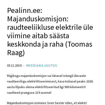
Pealinn.ee:
Majanduskomisjon:
raudteeliikluse elektrile üle
viimine aitab säästa
keskkonda ja raha (Toomas
Raag)
03.11.2019
MEEDIAKAJASTUS
Riigikogu majanduskomisjon sai tänasel istungil ülevaate
raudteevõrgu elektrifitseerimisest, kava kohasel peaks 2028.
aasta lõpuks olema elektrifitseeritud ligi 900 kilomeetrit
raudteed praeguse 219 asemel.
Majanduskomisjoni esimees Sven Sester ütles, et elektri