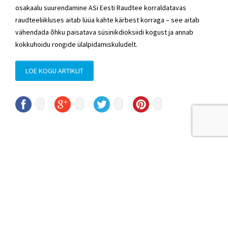
osakaalu suurendamine ASi Eesti Raudtee korraldatavas
raudteeliikluses aitab lüüa kahte kärbest korraga – see aitab
vähendada õhku paisatava süsinikdioksiidi kogust ja annab
kokkuhoidu rongide ülalpidamiskuludelt.
LOE KOGU ARTIKLIT
© Sven Sester
sven.sester@riigikogu.ee