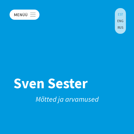
MENÜÜ
EST
ENG
RUS
Sven Sester
Mõtted ja arvamused