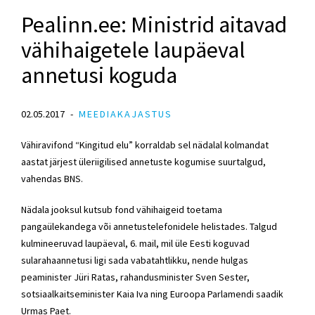
Pealinn.ee: Ministrid aitavad
vähihaigetele laupäeval
annetusi koguda
02.05.2017
MEEDIAKAJASTUS
Vähiravifond “Kingitud elu” korraldab sel nädalal kolmandat
aastat järjest üleriigilised annetuste kogumise suurtalgud,
vahendas BNS.
Nädala jooksul kutsub fond vähihaigeid toetama
pangaülekandega või annetustelefonidele helistades. Talgud
kulmineeruvad laupäeval, 6. mail, mil üle Eesti koguvad
sularahaannetusi ligi sada vabatahtlikku, nende hulgas
peaminister Jüri Ratas, rahandusminister Sven Sester,
sotsiaalkaitseminister Kaia Iva ning Euroopa Parlamendi saadik
Urmas Paet.