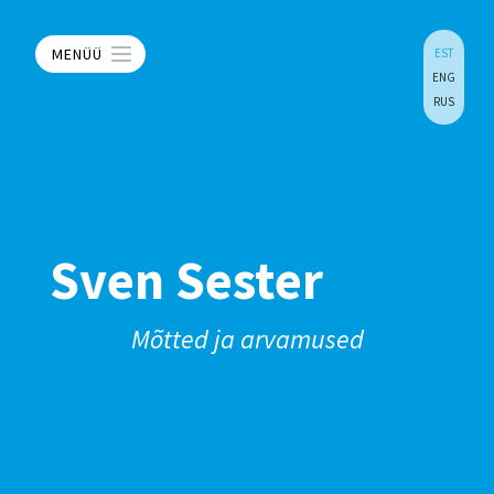
MENÜÜ
EST
ENG
RUS
Sven Sester
Mõtted ja arvamused