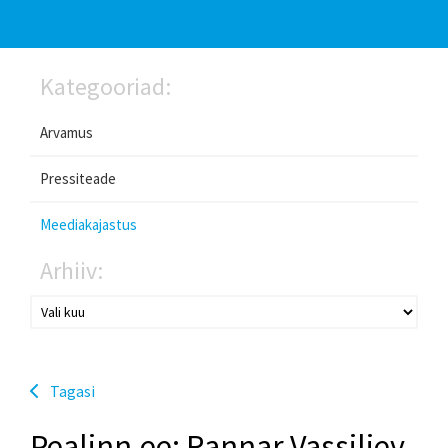
Kategooriad:
Arvamus
Pressiteade
Meediakajastus
Arhiiv:
Tagasi
Pealinn.ee: Rannar Vassiljev