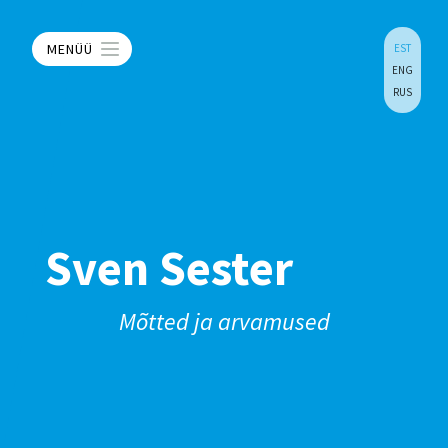
MENÜÜ
EST
ENG
RUS
Sven Sester
Mõtted ja arvamused