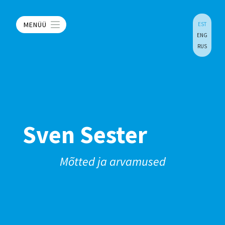
MENÜÜ
EST
ENG
RUS
Sven Sester
Mõtted ja arvamused