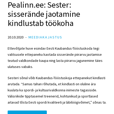
Pealinn.ee: Sester:
sisserände jaotamine
kindlustab töökoha
20.10.2020
MEEDIAKAJASTUS
Ettevõtjate huve esindav Eesti Kaubandus-Tööstuskoda tegi
valitsusele ettepaneku kaotada sisserände piirarvu jaotamise
teatud valdkondade kaupa ning lasta piirarvu jagunemine täies
ulatuses vabaks.
Sesteri sõnul võib Kaubandus-Tööstuskoja ettepanekut kindlasti
arutada. “Samas tahan rõhutada, et kindlasti on oluline ära
kuulata ka spordi- ja kultuurivaldkonna inimeste tagasiside.
Välisriikide tipptasemel treenerid, kohtunikud ja sportlased
aitavad tõsta Eesti spordi kvaliteeti ja läbilöögivõimet,” sõnas ta.