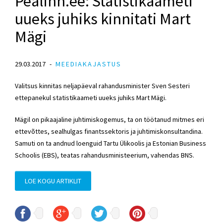
Pealinn.ee: Statistikaameti
uueks juhiks kinnitati Mart
Mägi
29.03.2017
MEEDIAKAJASTUS
Valitsus kinnitas neljapäeval rahandusminister Sven Sesteri
ettepanekul statistikaameti uueks juhiks Mart Mägi.
Mägil on pikaajaline juhtimiskogemus, ta on töötanud mitmes eri
ettevõttes, sealhulgas finantssektoris ja juhtimiskonsultandina.
Samuti on ta andnud loenguid Tartu Ülikoolis ja Estonian Business
Schoolis (EBS), teatas rahandusministeerium, vahendas BNS.
LOE KOGU ARTIKLIT