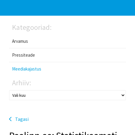
Kategooriad:
Arvamus
Pressiteade
Meediakajastus
Arhiiv:
Tagasi