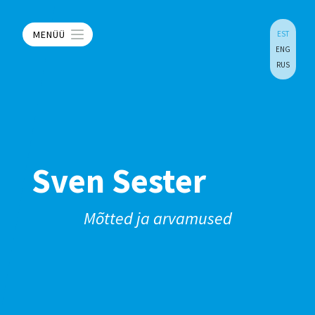
MENÜÜ
EST
ENG
RUS
Sven Sester
Mõtted ja arvamused