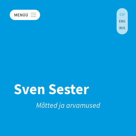
MENÜÜ
EST
ENG
RUS
Sven Sester
Mõtted ja arvamused