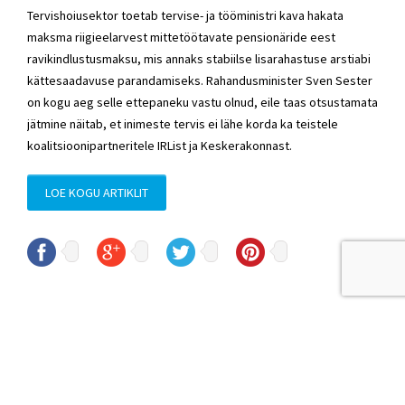
Tervishoiusektor toetab tervise- ja tööministri kava hakata
maksma riigieelarvest mittetöötavate pensionäride eest
ravikindlustusmaksu, mis annaks stabiilse lisarahastuse arstiabi
kättesaadavuse parandamiseks. Rahandusminister Sven Sester
on kogu aeg selle ettepaneku vastu olnud, eile taas otsustamata
jätmine näitab, et inimeste tervis ei lähe korda ka teistele
koalitsioonipartneritele IRList ja Keskerakonnast.
LOE KOGU ARTIKLIT