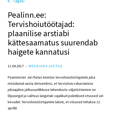
Tagasi
Pealinn.ee:
Tervishoiutöötajad:
plaanilise arstiabi
kättesaamatus suurendab
haigete kannatusi
11.04.2017
MEEDIAKAJASTUS
Peaminister Jüri Ratas kinnitas tervishoiutöötajatele juba
möödunud aasta detsembris, et tervishoiu rahastamise
pikaajalise jätkusuutlikkuse lahenduste väljatöötamine on
lõpusirgel ja valitsus langetab vajalikud poliitilised otsused sel
kevadel. Tervishoiutöötajatele lubati, et otsused tehakse 11.
aprillil.