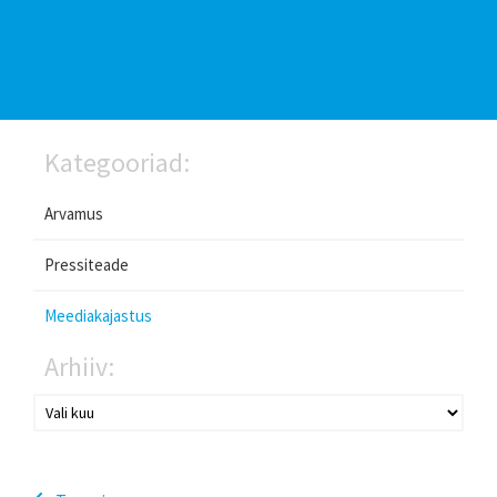
Kategooriad:
Arvamus
Pressiteade
Meediakajastus
Arhiiv: