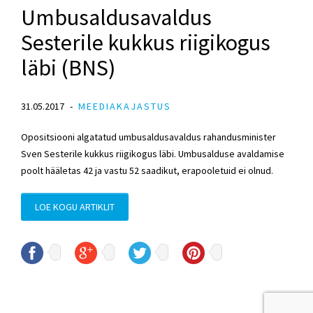
Umbusaldusavaldus
Sesterile kukkus riigikogus
läbi (BNS)
31.05.2017
MEEDIAKAJASTUS
Opositsiooni algatatud umbusaldusavaldus rahandusminister
Sven Sesterile kukkus riigikogus läbi. Umbusalduse avaldamise
poolt hääletas 42 ja vastu 52 saadikut, erapooletuid ei olnud.
LOE KOGU ARTIKLIT