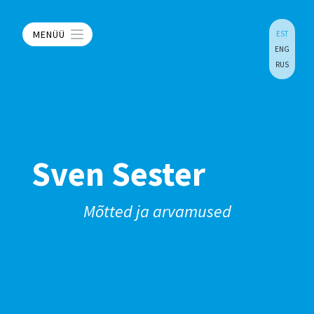
MENÜÜ
EST
ENG
RUS
Sven Sester
Mõtted ja arvamused