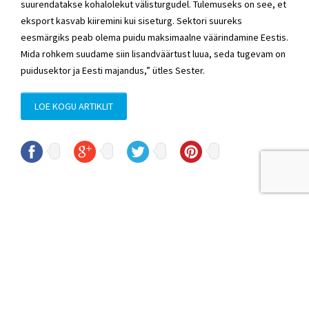
suurendatakse kohalolekut välisturgudel. Tulemuseks on see, et
eksport kasvab kiiremini kui siseturg. Sektori suureks
eesmärgiks peab olema puidu maksimaalne väärindamine Eestis.
Mida rohkem suudame siin lisandväärtust luua, seda tugevam on
puidusektor ja Eesti majandus,” ütles Sester.
LOE KOGU ARTIKLIT
© Sven Sester
sven.sester@riigikogu.ee