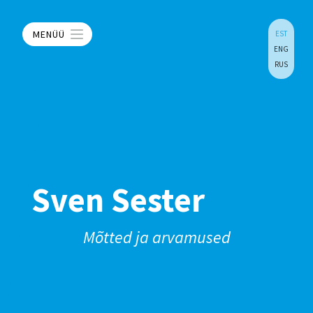
MENÜÜ
EST
ENG
RUS
Sven Sester
Mõtted ja arvamused