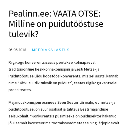
Pealinn.ee: VAATA OTSE:
Milline on puidutööstuse
tulevik?
05.06.2018
MEEDIAKAJASTUS
Riigikogu konverentsisaalis peetakse kolmapäeval
traditsiooniline keskkonnakomisjoni ja Eesti Metsa- ja
Puidutööstuse Liidu koostöös konverents, mis sel aastal kannab
nime “Jätkusuutlik tulevik on puidust”, teatas riigikogu kantselei
pressiteates.
Majanduskomisjoni esimees Sven Sester tõi esile, et metsa- ja
puidutööstusel on suur osakaal ja tähtsus Eesti majanduse
seisukohalt. “Konkurentsis püsimiseks on puidusektor hakanud
jõulisemalt investeerima tootmisseadmetesse ning järjepidevalt