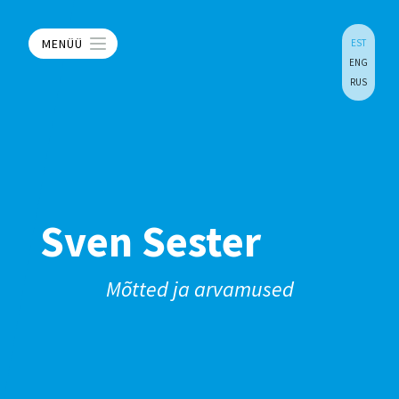
MENÜÜ
EST
ENG
RUS
Sven Sester
Mõtted ja arvamused