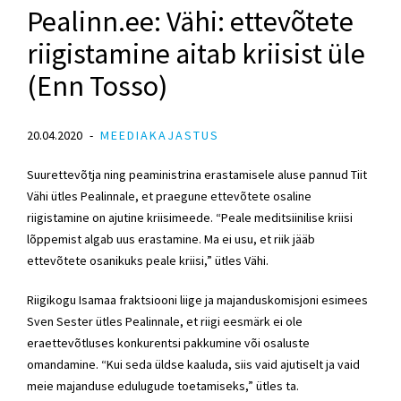
Pealinn.ee: Vähi: ettevõtete
riigistamine aitab kriisist üle
(Enn Tosso)
20.04.2020
MEEDIAKAJASTUS
Suurettevõtja ning peaministrina erastamisele aluse pannud Tiit
Vähi ütles Pealinnale, et praegune ettevõtete osaline
riigistamine on ajutine kriisimeede. “Peale meditsiinilise kriisi
lõppemist algab uus erastamine. Ma ei usu, et riik jääb
ettevõtete osanikuks peale kriisi,” ütles Vähi.
Riigikogu Isamaa fraktsiooni liige ja majanduskomisjoni esimees
Sven Sester ütles Pealinnale, et riigi eesmärk ei ole
eraettevõtluses konkurentsi pakkumine või osaluste
omandamine. “Kui seda üldse kaaluda, siis vaid ajutiselt ja vaid
meie majanduse edulugude toetamiseks,” ütles ta.