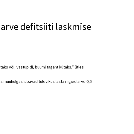
larve defitsiiti laskmise
aks või, vastupidi, buumi tagant kütaks,” ütles
s muuhulgas lubavad tulevikus lasta riigieelarve 0,5