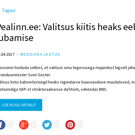
Tagasi
ealinn.ee: Valitsus kiitis heaks ee
lubamise
.04.2017
MEEDIAKAJASTUS
oovime hoiduda sellest, et valitsus oma tegevusega majandust liigselt jahut
handusminister Sven Sester.
litsus kiitis kabinetiistungil heaks riigieelarve baasseaduse muudatused, mi
otsendiga SKP-st strukturaalsesse defitsiiti, vahendas BNS.
LOE KOGU ARTIKLIT