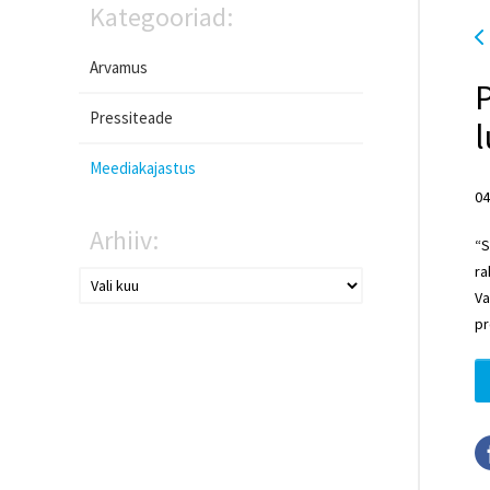
Kategooriad:
Arvamus
P
Pressiteade
Meediakajastus
04
Arhiiv:
“S
ra
Va
pr