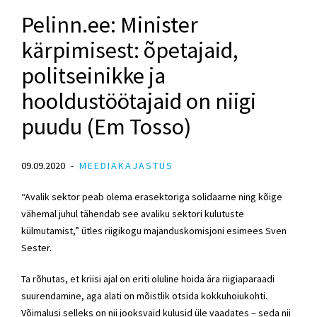
Pelinn.ee: Minister
kärpimisest: õpetajaid,
politseinikke ja
hooldustöötajaid on niigi
puudu (Em Tosso)
09.09.2020
MEEDIAKAJASTUS
“Avalik sektor peab olema erasektoriga solidaarne ning kõige
vähemal juhul tähendab see avaliku sektori kulutuste
külmutamist,” ütles riigikogu majanduskomisjoni esimees
Sven
Sester
.
Ta rõhutas, et kriisi ajal on eriti oluline hoida ära riigiaparaadi
suurendamine, aga alati on mõistlik otsida kokkuhoiukohti.
Võimalusi selleks on nii jooksvaid kulusid üle vaadates – seda nii