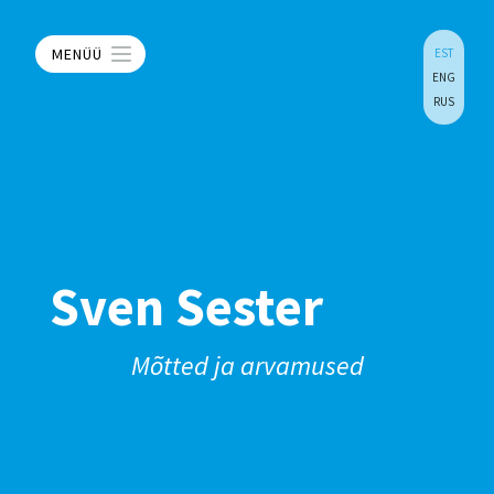
MENÜÜ
EST
ENG
RUS
Sven Sester
Mõtted ja arvamused