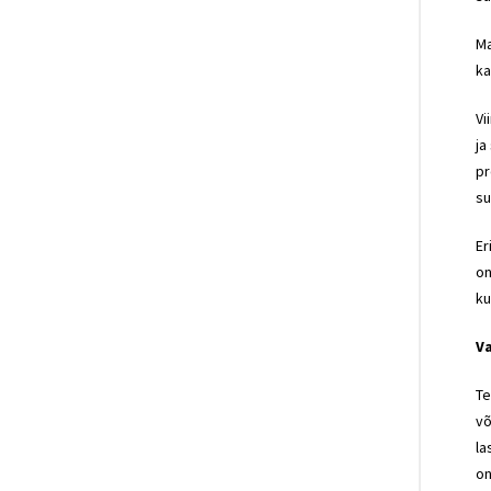
Ma
ka
Vi
ja
pr
su
Er
on
ku
Va
Te
võ
la
on