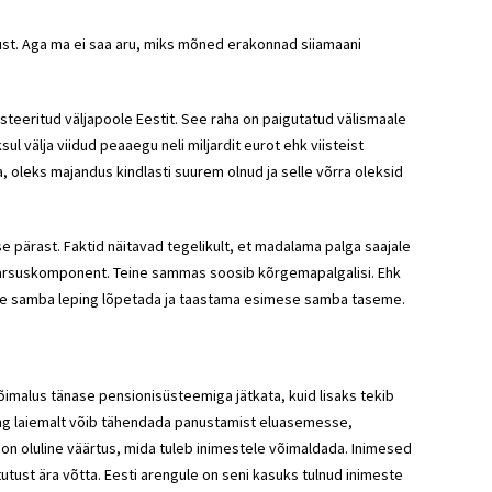
sust. Aga ma ei saa aru, miks mõned erakonnad siiamaani
esteeritud väljapoole Eestit. See raha on paigutatud välismaale
l välja viidud peaaegu neli miljardit eurot ehk viisteist
 oleks majandus kindlasti suurem olnud ja selle võrra oleksid
se pärast. Faktid näitavad tegelikult, et madalama palga saajale
aarsuskomponent. Teine sammas soosib kõrgemapalgalisi. Ehk
eise samba leping lõpetada ja taastama esimese samba taseme.
võimalus tänase pensionisüsteemiga jätkata, kuid lisaks tekib
ring laiemalt võib tähendada panustamist eluasemesse,
 on oluline väärtus, mida tuleb inimestele võimaldada. Inimesed
utust ära võtta. Eesti arengule on seni kasuks tulnud inimeste