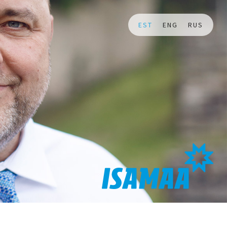
EST
ENG
RUS