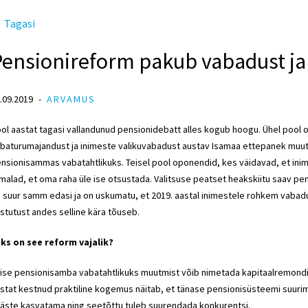
Tagasi
Pensionireform pakub vabadust ja
.09.2019
ARVAMUS
ol aastat tagasi vallandunud pensionidebatt alles kogub hoogu. Ühel pool 
baturumajandust ja inimeste valikuvabadust austav Isamaa ettepanek muut
nsionisammas vabatahtlikuks. Teisel pool oponendid, kes väidavad, et inim
malad, et oma raha üle ise otsustada. Valitsuse peatset heakskiitu saav pe
 suur samm edasi ja on uskumatu, et 2019. aastal inimestele rohkem vabadu
stutust andes selline kära tõuseb.
ks on see reform vajalik?
ise pensionisamba vabatahtlikuks muutmist võib nimetada kapitaalremondiks.
stat kestnud praktiline kogemus näitab, et tänase pensionisüsteemi suurima
äste kasvatama ning seetõttu tuleb suurendada konkurentsi.