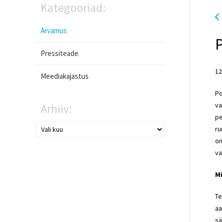
Kategooriad:
Arvamus
Pressiteade
12
Meediakajastus
Po
va
Arhiiv:
pe
ru
on
va
Mi
Te
aa
sä