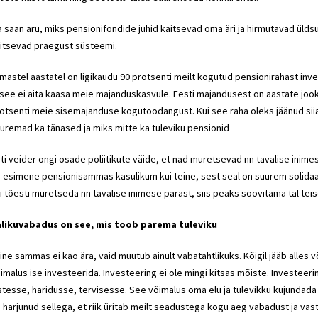
 saan aru, miks pensionifondide juhid kaitsevad oma äri ja hirmutavad üld
itsevad praegust süsteemi.
imastel aastatel on ligikaudu 90 protsenti meilt kogutud pensionirahast inv
 see ei aita kaasa meie majanduskasvule. Eesti majandusest on aastate jooksu
otsenti meie sisemajanduse kogutoodangust. Kui see raha oleks jäänud siia,
uremad ka tänased ja miks mitte ka tuleviku pensionid
iti veider ongi osade poliitikute väide, et nad muretsevad nn tavalise inime
 esimene pensionisammas kasulikum kui teine, sest seal on suurem solid
i tõesti muretseda nn tavalise inimese pärast, siis peaks soovitama tal t
likuvabadus on see, mis toob parema tuleviku
ine sammas ei kao ära, vaid muutub ainult vabatahtlikuks. Kõigil jääb alles 
imalus ise investeerida. Investeering ei ole mingi kitsas mõiste. Investee
stesse, haridusse, tervisesse. See võimalus oma elu ja tulevikku kujundada
 harjunud sellega, et riik üritab meilt seadustega kogu aeg vabadust ja vast