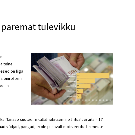
 paremat tulevikku
on
a teine
esed on liiga
nsionireform
st ja
 Tänase süsteemi kallal nokitsemine lihtsalt ei aita – 17
d võitjad, pangad, ei ole piisavalt motiveeritud inimeste