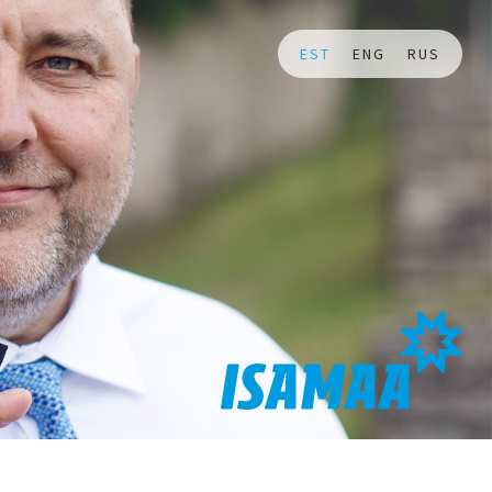
EST
ENG
RUS