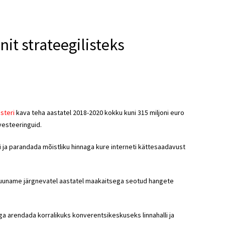
it strateegilisteks
steri
kava teha aastatel 2018-2020 kokku kuni 315 miljoni euro
vesteeringuid.
 ja parandada mõistliku hinnaga kure interneti kättesaadavust
 suuname järgnevatel aastatel maakaitsega seotud hangete
ga arendada korralikuks konverentsikeskuseks linnahalli ja