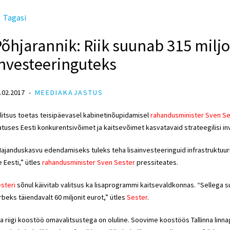
Tagasi
õhjarannik: Riik suunab 315 miljon
investeeringuteks
.02.2017
MEEDIAKAJASTUS
litsus toetas teisipäevasel kabinetinõupidamisel
rahandusminister Sven Se
atuses Eesti konkurentsivõimet ja kaitsevõimet kasvatavaid strateegilisi in
ajanduskasvu edendamiseks tuleks teha lisainvesteeringuid infrastruktuuri
e Eesti,” ütles
rahandusminister Sven Sester
pressiteates.
steri
sõnul käivitab valitsus ka lisaprogrammi kaitsevaldkonnas. “Sellega
rbeks täiendavalt 60 miljonit eurot,” ütles
Sester
.
a riigi koostöö omavalitsustega on oluline. Soovime koostöös Tallinna linna