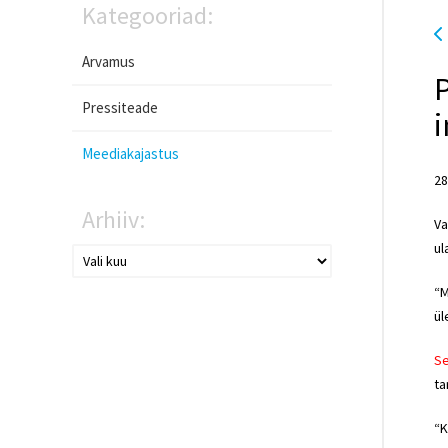
Kategooriad:
Arvamus
P
Pressiteade
Meediakajastus
28
Arhiiv:
Va
ul
“M
ül
Se
ta
“K