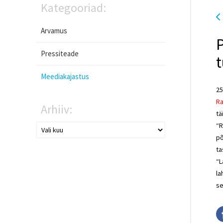
Kategooriad:
Arvamus
P
Pressiteade
Meediakajastus
25
Ra
Arhiiv:
tä
“R
põ
ta
“L
la
se