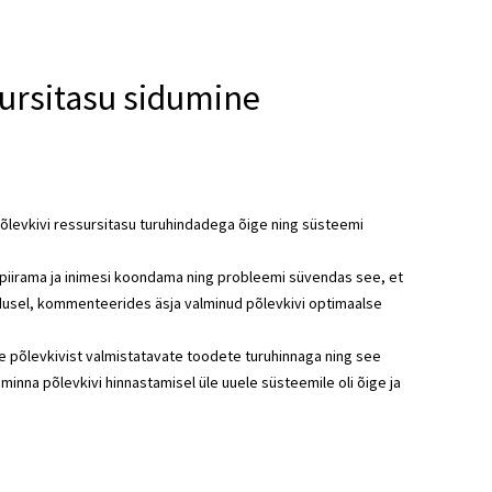
sursitasu sidumine
põlevkivi ressursitasu turuhindadega õige ning süsteemi
st piirama ja inimesi koondama ning probleemi süvendas see, et
usel, kommenteerides äsja valminud põlevkivi optimaalse
e põlevkivist valmistatavate toodete turuhinnaga ning see
inna põlevkivi hinnastamisel üle uuele süsteemile oli õige ja