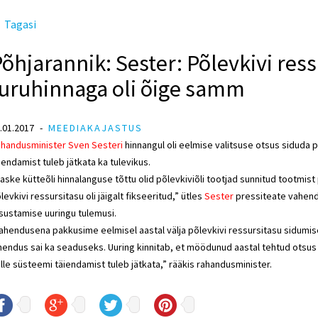
Tagasi
õhjarannik: Sester: Põlevkivi res
turuhinnaga oli õige samm
.01.2017
MEEDIAKAJASTUS
handusminister Sven
Sester
i
hinnangul oli eelmise valitsuse otsus siduda 
iendamist tuleb jätkata ka tulevikus.
aske kütteõli hinnalanguse tõttu olid põlevkiviõli tootjad sunnitud tootmi
levkivi ressursitasu oli jäigalt fikseeritud,” ütles
Sester
pressiteate vahend
sustamise uuringu tulemusi.
ahendusena pakkusime eelmisel aastal välja põlevkivi ressursitasu sidumis
hendus sai ka seaduseks. Uuring kinnitab, et möödunud aastal tehtud otsus m
lle süsteemi täiendamist tuleb jätkata,” rääkis rahandusminister.