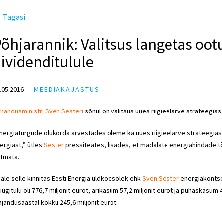
Tagasi
õhjarannik: Valitsus langetas ootu
ividenditulule
.05.2016
MEEDIAKAJASTUS
handusministri Sven Sesteri
sõnul on valitsus uues riigieelarve strateegias
nergiaturgude olukorda arvestades oleme ka uues riigieelarve strateegias
ergiast,” ütles
Sester
pressiteates, lisades, et madalate energiahindade tõtt
tmata.
ale selle kinnitas Eesti Energia üldkoosolek ehk
Sven Sester
energiakontse
ügitulu oli 776,7 miljonit eurot, ärikasum 57,2 miljonit eurot ja puhaskasum
jandusaastal kokku 245,6 miljonit eurot.