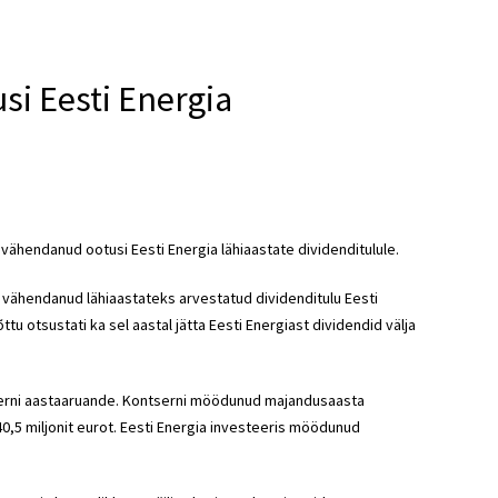
si Eesti Energia
 vähendanud ootusi Eesti Energia lähiaastate dividenditulule.
 vähendanud lähiaastateks arvestatud dividenditulu Eesti
u otsustati ka sel aastal jätta Eesti Energiast dividendid välja
rni aastaaruande. Kontserni möödunud majandusaasta
 40,5 miljonit eurot. Eesti Energia investeeris möödunud