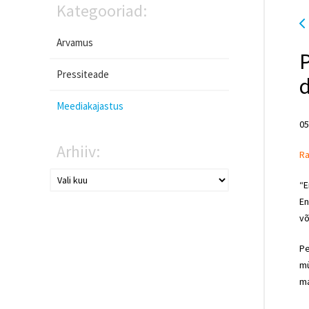
Kategooriad:
Arvamus
P
Pressiteade
d
Meediakajastus
05
Arhiiv:
Ra
“E
En
võ
Pe
mü
ma