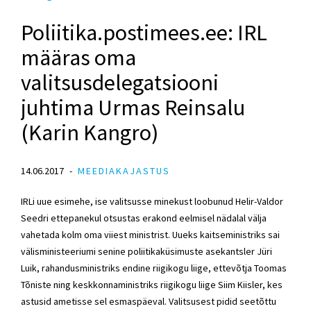
Poliitika.postimees.ee: IRL
määras oma
valitsusdelegatsiooni
juhtima Urmas Reinsalu
(Karin Kangro)
14.06.2017
MEEDIAKAJASTUS
IRLi uue esimehe, ise valitsusse minekust loobunud Helir-Valdor
Seedri ettepanekul otsustas erakond eelmisel nädalal välja
vahetada kolm oma viiest ministrist. Uueks kaitseministriks sai
välisministeeriumi senine poliitikaküsimuste asekantsler Jüri
Luik, rahandusministriks endine riigikogu liige, ettevõtja Toomas
Tõniste ning keskkonnaministriks riigikogu liige Siim Kiisler, kes
astusid ametisse sel esmaspäeval. Valitsusest pidid seetõttu