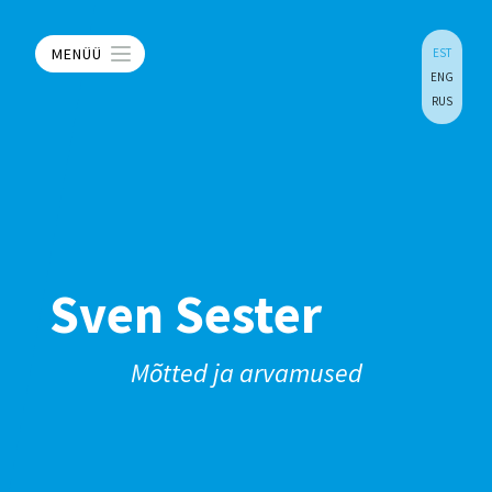
MENÜÜ
EST
ENG
RUS
Sven Sester
Mõtted ja arvamused