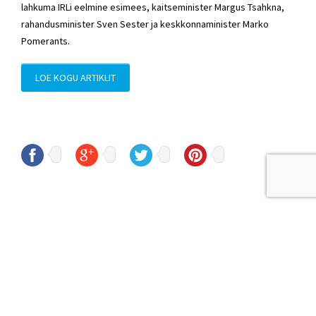
lahkuma IRLi eelmine esimees, kaitseminister Margus Tsahkna,
rahandusminister Sven Sester ja keskkonnaminister Marko
Pomerants.
LOE KOGU ARTIKLIT
© Sven Sester
sven.sester@riigikogu.ee