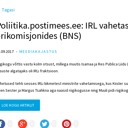
Tagasi
oliitika.postimees.ee: IRL vaheta
erikomisjonides (BNS)
.09.2017
MEEDIAKAJASTUS
igikogu võttis vastu kolm otsust, millega muutis Isamaa ja Res Publica Liidu 
suste algatajaks oli IRLi fraktsioon.
hetused tehti seoses IRLi liikmetest ministrite vahetamisega, kus Kiisler 
en Sester ja Margus Tsahkna aga naasid riigikogusse ning Muuli pidi riigiko
LOE KOGU ARTIKLIT