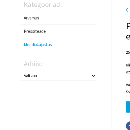
Kategooriad:
Arvamus
P
Pressiteade
Meediakajastus
25
Arhiiv:
Ri
ot
Va
Sv