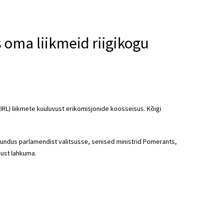
s oma liikmeid riigikogu
(IRL) liikmete kuuluvust erikomisjonide koosseisus. Kõigi
suundus parlamendist valitsusse, senised ministrid Pomerants,
gust lahkuma.