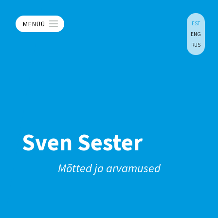
MENÜÜ
EST
ENG
RUS
Sven Sester
Mõtted ja arvamused