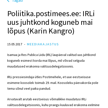
Tagasi
Poliitika.postimees.ee: IRLi
uus juhtkond koguneb mai
lõpus (Karin Kangro)
15.05.2017
MEEDIAKAJASTUS
Isamaa ja Res Publica Liidu (IRL) laupäeval valitud uus juhtkond
koguneb esimest korda mai lõpus, mil võivad selguda
muudatused erakonna valitsusdelegatsioonis.
IRLi pressiesindaja ütles Postimehele, et uue eestseisuse
esimene koosolek toimub 29. mail. Koosoleku päevakorda pole
tema sõnul veel paika pandud.
Arvatavalt arutab eestseisus võimalikke muudatusi IRLi
valitsusdelegatsioonis, kuhu praegu kuuluvad erakonna eelmine