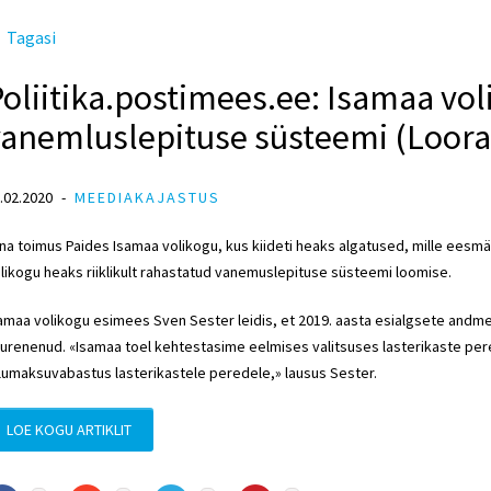
Tagasi
oliitika.postimees.ee: Isamaa vo
vanemluslepituse süsteemi (Loora
.02.2020
MEEDIAKAJASTUS
na toimus Paides Isamaa volikogu, kus kiideti heaks algatused, mille eesmä
likogu heaks riiklikult rahastatud vanemuslepituse süsteemi loomise.
amaa volikogu esimees
Sven Sester
leidis, et 2019. aasta esialgsete andme
urenenud. «Isamaa toel kehtestasime eelmises valitsuses lasterikaste pe
lumaksuvabastus lasterikastele peredele,» lausus Sester.
LOE KOGU ARTIKLIT