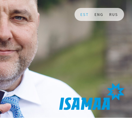
EST
ENG
RUS