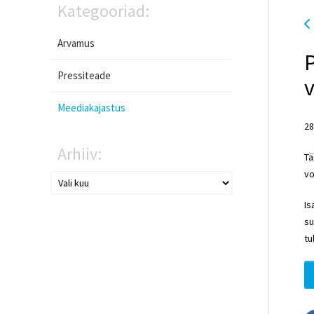
Kategooriad:
Arvamus
P
Pressiteade
Meediakajastus
28
Arhiiv:
Tä
vo
Is
su
tu