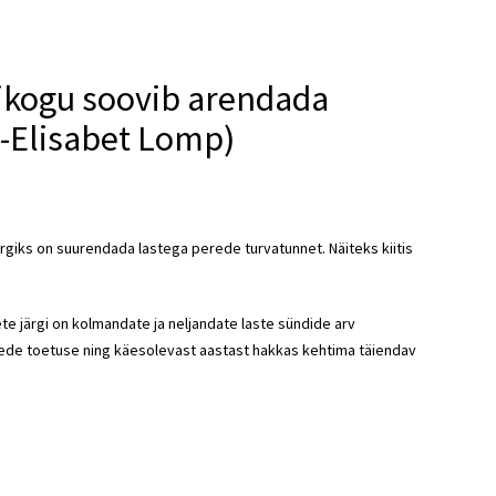
likogu soovib arendada
-Elisabet Lomp)
rgiks on suurendada lastega perede turvatunnet. Näiteks kiitis
te järgi on kolmandate ja neljandate laste sündide arv
rede toetuse ning käesolevast aastast hakkas kehtima täiendav