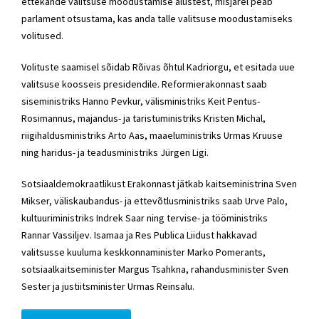
ettekande valitsuse moodustamise alustest, misjärel peab
parlament otsustama, kas anda talle valitsuse moodustamiseks
volitused.
Volituste saamisel sõidab Rõivas õhtul Kadriorgu, et esitada uue
valitsuse koosseis presidendile. Reformierakonnast saab
siseministriks Hanno Pevkur, välisministriks Keit Pentus-
Rosimannus, majandus- ja taristuministriks Kristen Michal,
riigihaldusministriks Arto Aas, maaeluministriks Urmas Kruuse
ning haridus- ja teadusministriks Jürgen Ligi.
Sotsiaaldemokraatlikust Erakonnast jätkab kaitseministrina Sven
Mikser, väliskaubandus- ja ettevõtlusministriks saab Urve Palo,
kultuuriministriks Indrek Saar ning tervise- ja tööministriks
Rannar Vassiljev. Isamaa ja Res Publica Liidust hakkavad
valitsusse kuuluma keskkonnaminister Marko Pomerants,
sotsiaalkaitseminister Margus Tsahkna, rahandusminister Sven
Sester ja justiitsminister Urmas Reinsalu.