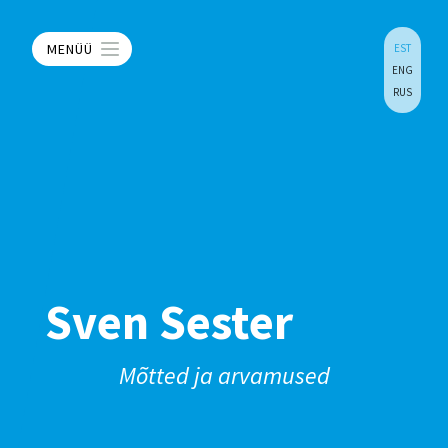
MENÜÜ
EST
ENG
RUS
Sven Sester
Mõtted ja arvamused