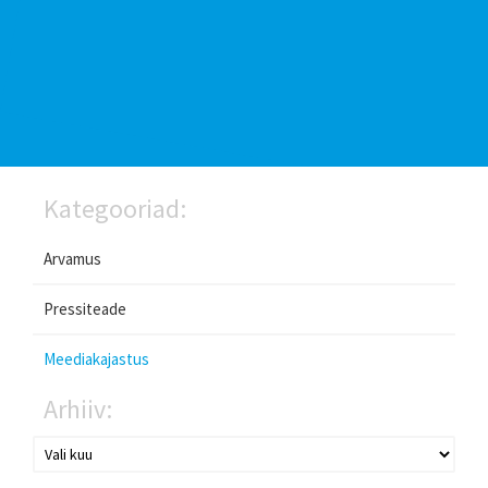
Kategooriad:
Arvamus
Pressiteade
Meediakajastus
Arhiiv: